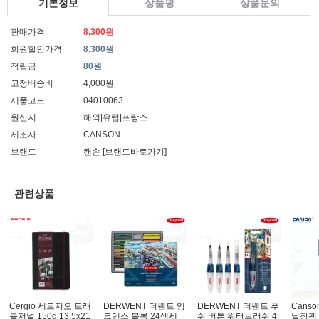
기본정보
상품평
상품문의
판매가격
8,300원
회원할인가격
8,300원
적립금
80원
고정배송비
4,000원
제품코드
04010063
원산지
해외|유럽|프랑스
제조사
CANSON
브랜드
캔손
[브랜드바로가기]
관련상품
Cergio 세르지오 트래
DERWENT 더웬트 잉
DERWENT 더웬트 푸
Cans
블저널 150g 13.5x21
크텐스 블록 24색세
쉬 버튼 워터브러쉬 4
낱장팩 