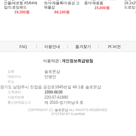
인물/세로형 A5/64매
트/수채블록/수용성 고
종/수채용품
18.2x
입/드로잉패드
체물감
드로잉
15,000원
19,300원
68,100원
FAQ
이용안내
즐겨찾기
PC버전
이용약관
|
개인정보취급방침
솔로몬샵
상호
안병만
대표이사
주소
경기도 남양주시 진접읍 금강로1845번길 49 1층 솔로몬샵
1899-8638
고객센터
220-07-61880
사업자번호
제 2010-경기하남-6 호
통신판매업신고
COPYRIGHT (C)
솔로몬샵
ALL RIGHTS RESERVED.
SYSTEM BY
Godo
Mall