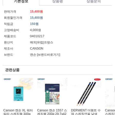
기본정보
상품평
상품문의
판매가격
15,400원
회원할인가격
15,400원
적립금
150원
고정배송비
4,000원
제품코드
04010217
원산지
해외|유럽|프랑스
제조사
CANSON
브랜드
캔손
[브랜드바로가기]
관련상품
Canson 캔손 XL 워터
Canson 캔손 1557 스
DERWENT 더웬트 수
Cans
칼라 스케치북 300g
케치북 200g 29.7x42
채 스케칭연필 낱색
스케치북