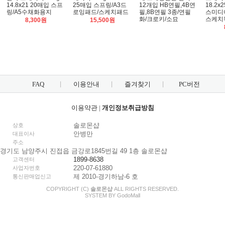
14.8x21 20매입 스프
25매입 스프링/A3드
12개입 HB연필,4B연
18.2x
링/A5수채화용지
로잉패드/스케치패드
필,8B연필 3종/연필
스미디어
화/크로키/소묘
스케치
8,300원
15,500원
FAQ
이용안내
즐겨찾기
PC버전
이용약관
|
개인정보취급방침
솔로몬샵
상호
안병만
대표이사
주소
경기도 남양주시 진접읍 금강로1845번길 49 1층 솔로몬샵
1899-8638
고객센터
220-07-61880
사업자번호
제 2010-경기하남-6 호
통신판매업신고
COPYRIGHT (C)
솔로몬샵
ALL RIGHTS RESERVED.
SYSTEM BY
Godo
Mall