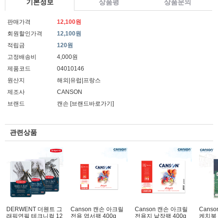
기본정보
상품평
상품문의
판매가격
12,100원
회원할인가격
12,100원
적립금
120원
고정배송비
4,000원
제품코드
04010146
원산지
해외|유럽|프랑스
제조사
CANSON
브랜드
캔손
[브랜드바로가기]
관련상품
DERWENT 더웬트 그
Canson 캔손 아크릴
Canson 캔손 아크릴
Canso
래픽연필 테크니컬 12
전용 엽서팩 400g
전용지 낱장팩 400g
케치북 2