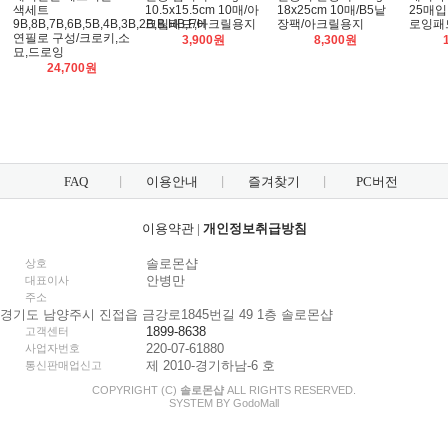
색세트
10.5x15.5cm 10매/아
18x25cm 10매/B5낱
25매입
9B,8B,7B,6B,5B,4B,3B,2B,B,HB,F,H
크릴패드/아크릴용지
장팩/아크릴용지
로잉패
연필로 구성/크로키,소
3,900원
8,300원
묘,드로잉
24,700원
FAQ
이용안내
즐겨찾기
PC버전
이용약관
|
개인정보취급방침
솔로몬샵
상호
안병만
대표이사
주소
경기도 남양주시 진접읍 금강로1845번길 49 1층 솔로몬샵
1899-8638
고객센터
220-07-61880
사업자번호
제 2010-경기하남-6 호
통신판매업신고
COPYRIGHT (C)
솔로몬샵
ALL RIGHTS RESERVED.
SYSTEM BY
Godo
Mall