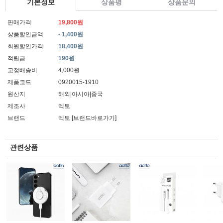
기본정보
상품평
상품문의
판매가격
19,800원
상품할인금액
- 1,400원
회원할인가격
18,400원
적립금
190원
고정배송비
4,000원
제품코드
0920015-1910
원산지
해외|아시아|중국
제조사
엑토
브랜드
엑토
[브랜드바로가기]
관련상품