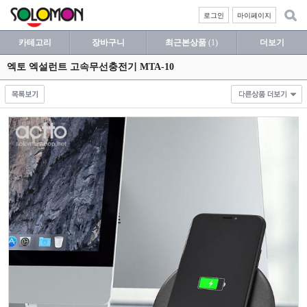
로그인
마이페이지
카테고리
장바구니
최근본상품
(1)
더보기
엑토 엑설런트 고속무선충전기 MTA-10