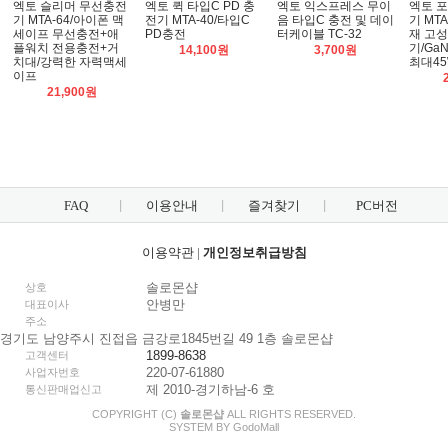
엑토 슬리머 무선충전
엑토 퀵 타입C PD 충
엑토 익스프레스 무이
엑토 
기 MTA-64/아이폰 맥
전기 MTA-40/타입C
음 타입C 충전 및 데이
기 MT
세이프 무선충전+애
PD충전
터케이블 TC-32
재 고성
플워치 전용충전+거
기/GaN
14,100원
3,700원
치대/강력한 자력맥세
최대4
이프
21,900원
FAQ
이용안내
즐겨찾기
PC버전
이용약관
|
개인정보취급방침
솔로몬샵
상호
안병만
대표이사
주소
경기도 남양주시 진접읍 금강로1845번길 49 1층 솔로몬샵
1899-8638
고객센터
220-07-61880
사업자번호
제 2010-경기하남-6 호
통신판매업신고
COPYRIGHT (C)
솔로몬샵
ALL RIGHTS RESERVED.
SYSTEM BY
Godo
Mall