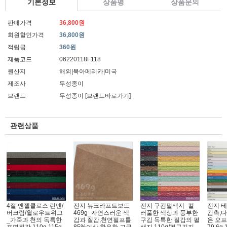
기본정보
상품평
상품문의
판매가격
36,800원
회원할인가격
36,800원
적립금
360원
제품코드
06220118F118
원산지
해외|북아메리카|미국
제조사
두성종이
브랜드
두성종이
[브랜드바로가기]
관련상품
4절 엔젤클로스 린넨/
전지 뉴크라프트보드
전지 구김펄색지_컬
전지 
버크럼/윌로우트위그
469g_자연스러운 색
러풀한 색상과 풍부한
감촉,다
_가죽과 천의 독특한
감과 질감,천연펄프를
구김 독특한 질감의 펄
은 오