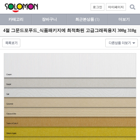
로그인
마이페이지
카테고리
장바구니
최근본상품
(1)
더보기
4절 그문드포푸드_식품패키지에 최적화된 고급그래픽용지 300g 310g