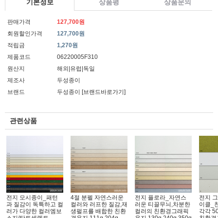
기본정보
상품평
상품문의
판매가격
127,700원
회원할인가격
127,700원
적립금
1,270원
제품코드
06220005F310
원산지
해외|유럽|독일
제조사
두성종이
브랜드
두성종이
[브랜드바로가기]
관련상품
전지 모시종이_패턴
4절 분펠 자연스러운
전지 플로라_자연스
전지 
과 질감이 독특하고 컬
컬러와 러프한 질감,재
러운 티끌무늬,차분한
이클_
러가 다양한 컬러엠보
생펄프를 배합한 친환
컬러의 친환경그래픽
각각 5