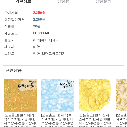
기본정보
상품평
상품문의
판매가격
2,250원
회원할인가격
2,250원
적립금
20원
제품코드
06120060
원산지
해외|아시아|태국
제조사
예한
브랜드
예한
[브랜드바로가기]
관련상품
[오늘출고] 한지 대리
[오늘출고] 한지 낙수
[오늘출고] 한지 신자
[오늘출
석지 5색/한지공예/한
지 4색/한지공예/한지
연지 5색/한지공예/한
지 4색
지포장지/전통포장지/
포장지/전통포장지/종
지포장지/전통포장지/
포장지