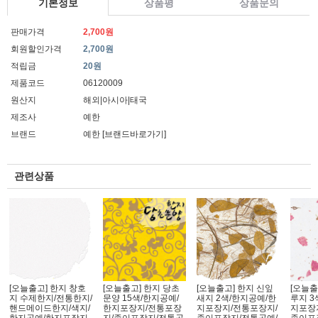
기본정보
상품평
상품문의
판매가격
2,700원
회원할인가격
2,700원
적립금
20원
제품코드
06120009
원산지
해외|아시아|태국
제조사
예한
브랜드
예한
[브랜드바로가기]
관련상품
[오늘출고] 한지 창호
[오늘출고] 한지 당초
[오늘출고] 한지 신잎
[오늘출
지 수제한지/전통한지/
문양 15색/한지공예/
새지 2색/한지공예/한
루지 3
핸드메이드한지/색지/
한지포장지/전통포장
지포장지/전통포장지/
지포장