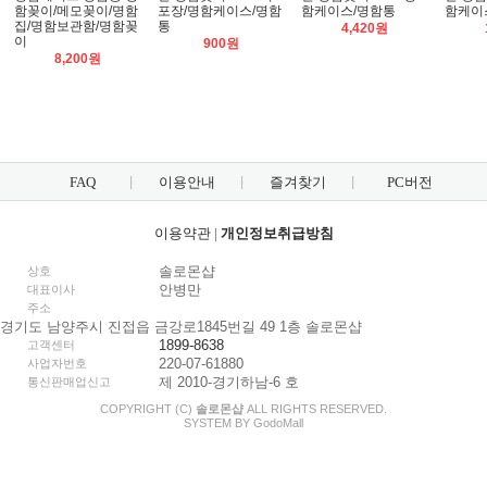
함꽂이/메모꽂이/명함
포장/명함케이스/명함
함케이스/명함통
함케이
집/명함보관함/명함꽂
통
4,420원
이
900원
8,200원
FAQ
이용안내
즐겨찾기
PC버전
이용약관
|
개인정보취급방침
솔로몬샵
상호
안병만
대표이사
주소
경기도 남양주시 진접읍 금강로1845번길 49 1층 솔로몬샵
1899-8638
고객센터
220-07-61880
사업자번호
제 2010-경기하남-6 호
통신판매업신고
COPYRIGHT (C)
솔로몬샵
ALL RIGHTS RESERVED.
SYSTEM BY
Godo
Mall