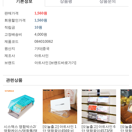
기본정보
상품평
상품문의
판매가격
1,560원
회원할인가격
1,560원
적립금
10원
고정배송비
4,000원
제품코드
084010062
원산지
기타|중국
제조사
아트사인
브랜드
아트사인
[브랜드바로가기]
관련상품
시스맥스 명함박스2/
[오늘출고] 아트사인 1
[오늘출고] 아트사인 6
[오늘출
명함케이스/명함통/명
단 명함꽂이4569 비
단 명함꽂이4573/명
단 명함