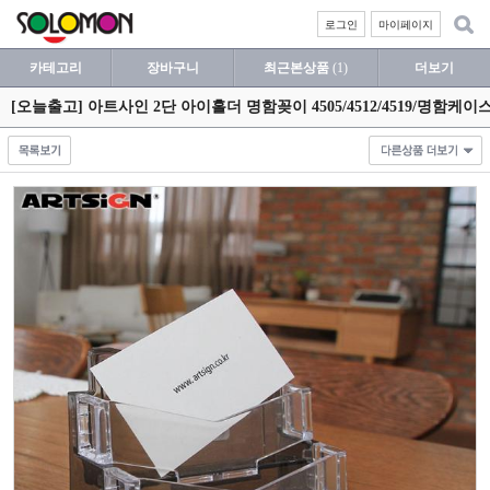
로그인
마이페이지
카테고리
장바구니
최근본상품
(1)
더보기
[오늘출고] 아트사인 2단 아이홀더 명함꽂이 4505/4512/4519/명함케이