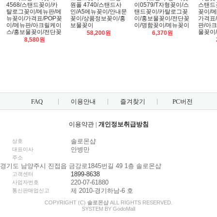
4568/스탠드꽂이/카
원폴 4740/스탠드사
이0579/T자형꽂이/스
스탠드
탈로그꽂이/메뉴판/메
인/A5메뉴꽂이/안내문
탠드꽂이/카탈로그꽂
꽂이/메
뉴꽂이/가격표/POP꽂
꽂이/상품정보꽂이/홍
이/홍보물꽂이/전단꽂
가격표/
이/메뉴판/아크릴케이
보물꽂이
이/명함꽂이/메뉴꽂이
판/아
스/홍보물꽂이/전단꽂
물꽂이
58,200원
6,370원
8,580원
FAQ
이용안내
즐겨찾기
PC버전
이용약관
|
개인정보취급방침
솔로몬샵
상호
안병만
대표이사
주소
경기도 남양주시 진접읍 금강로1845번길 49 1층 솔로몬샵
1899-8638
고객센터
220-07-61880
사업자번호
제 2010-경기하남-6 호
통신판매업신고
COPYRIGHT (C)
솔로몬샵
ALL RIGHTS RESERVED.
SYSTEM BY
Godo
Mall