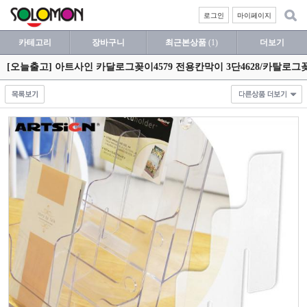
로그인
마이페이지
카테고리
장바구니
최근본상품
(1)
더보기
[오늘출고] 아트사인 카달로그꽂이4579 전용칸막이 3단4628/카탈