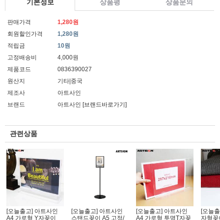
기본정보
상품평
상품문의
판매가격
1,280원
회원할인가격
1,280원
적립금
10원
고정배송비
4,000원
제품코드
0836390027
원산지
기타|중국
제조사
아트사인
브랜드
아트사인
[브랜드바로가기]
관련상품
[오늘출고] 아트사인
[오늘출고] 아트사인
[오늘출고] 아트사인
[오늘출
A4 가로형 Y자꽂이
스탠드꽂이 A5 고정/
A4 가로형 투명T자꽂
자형꽂이