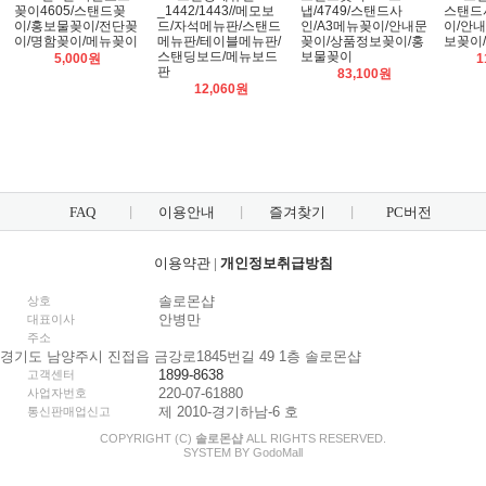
꽂이4605/스탠드꽂
_1442/1443//메모보
냅/4749/스탠드사
스탠드사
이/홍보물꽂이/전단꽂
드/자석메뉴판/스탠드
인/A3메뉴꽂이/안내문
이/안
이/명함꽂이/메뉴꽂이
메뉴판/테이블메뉴판/
꽂이/상품정보꽂이/홍
보꽂이
스탠딩보드/메뉴보드
보물꽂이
5,000원
1
판
83,100원
12,060원
FAQ
이용안내
즐겨찾기
PC버전
이용약관
|
개인정보취급방침
솔로몬샵
상호
안병만
대표이사
주소
경기도 남양주시 진접읍 금강로1845번길 49 1층 솔로몬샵
1899-8638
고객센터
220-07-61880
사업자번호
제 2010-경기하남-6 호
통신판매업신고
COPYRIGHT (C)
솔로몬샵
ALL RIGHTS RESERVED.
SYSTEM BY
Godo
Mall