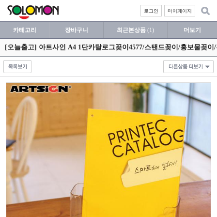
로그인
마이페이지
카테고리
장바구니
최근본상품
(1)
더보기
[오늘출고] 아트사인 A4 1단카탈로그꽂이4577/스탠드꽂이/홍보물꽂