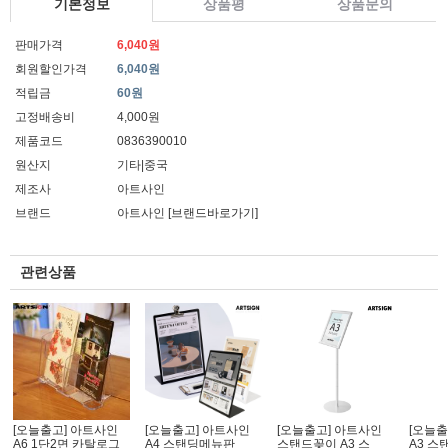
기본정보
상품평
상품문의
판매가격
6,040원
회원할인가격
6,040원
적립금
60원
고정배송비
4,000원
제품코드
0836390010
원산지
기타|중국
제조사
아트사인
브랜드
아트사인
[브랜드바로가기]
관련상품
[오늘출고] 아트사인
[오늘출고] 아트사인
[오늘출고] 아트사인
[오늘출
A6 1단2면 카탈로그
A4 스탠딩메뉴판
스탠드꽂이 A3 스
A3 스