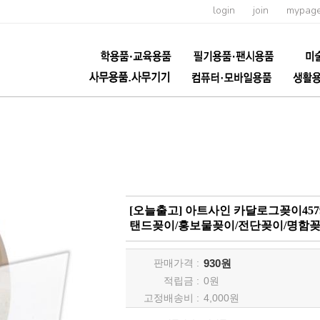
login
join
mypag
[오늘출고] 아트사인 카달로그꽂이457
탠드꽂이/홍보물꽂이/전단꽂이/명함
판매가격 :
930원
적립금 :
0
원
고정배송비 :
4,000원