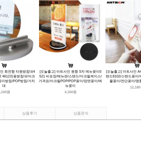
사인 회전형 타원받침대4
[오늘출고] 아트사인 원형 S자 메뉴꽂이0
[오늘출고] 아트사인 A
02 4612전용받침대/아크
521 비포장/메뉴판/스탠드/아크릴케이스/
탠드8102/스탠드꽂이
이받침/POP받침/거치
가격표/아크릴POP/POP꽂이/양면꽂이/메
물꽂이/전단꽂이/명
대
뉴꽂이
12,18
,100원
4,160원
상품후기
상품문의