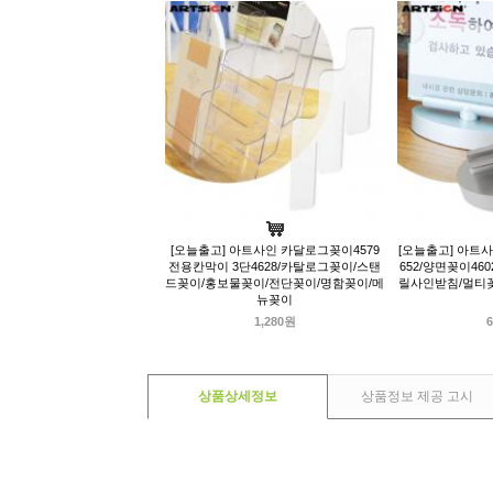
[오늘출고] 아트사인 카달로그꽂이4579
[오늘출고] 아트
전용칸막이 3단4628/카탈로그꽂이/스탠
652/양면꽂이46
드꽂이/홍보물꽂이/전단꽂이/명함꽂이/메
릴사인받침/멀티꽂
뉴꽂이
1,280원
6
상품상세정보
상품정보 제공 고시