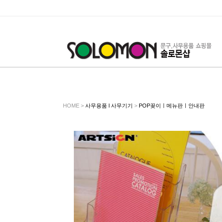
HOME >
사무용품 l 사무기기
>
POP꽂이ㅣ메뉴판ㅣ안내판