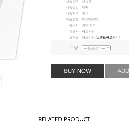
상품상태 :
신상품
배송방법 :
택배
배송지역 :
전국
제품코드 :
0836390028
원산지 :
기타|한국
제조사 :
아트사인
브랜드 :
아트사인
[브랜드바로가기]
수량 :
BUY NOW
ADD
RELATED PRODUCT