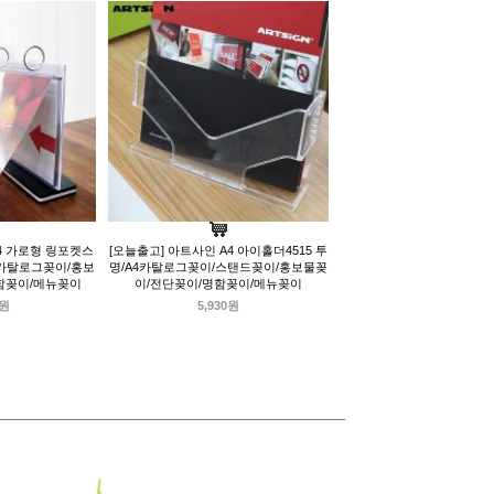
4 가로형 링포켓스
[오늘출고] 아트사인 A4 아이홀더4515 투
/카탈로그꽂이/홍보
명/A4카탈로그꽂이/스탠드꽂이/홍보물꽂
함꽂이/메뉴꽂이
이/전단꽂이/명함꽂이/메뉴꽂이
0원
5,930원