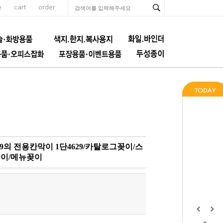
e
cart
order
9의 전용칸막이 1단4629/카탈로그꽂이/스
꽂이/메뉴꽂이