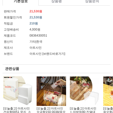
기본정보
상품평
상품문의
판매가격
21,530원
회원할인가격
21,530원
적립금
210원
고정배송비
4,000원
제품코드
0836430051
원산지
기타|한국
제조사
아트사인
브랜드
아트사인
[브랜드바로가기]
관련상품
[오늘출고] 아트사인
[오늘출고] 아트사인
[오늘출고] 아트사인
[오늘출
건의함0051 무지_소
모금함150 0038/응모
ㄷ자받침90 진열대
응모함2