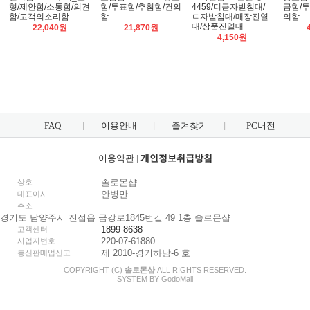
형/제안함/소통함/의견
함/투표함/추첨함/건의
4459/디귿자받침대/
금함/투
함/고객의소리함
함
ㄷ자받침대/매장진열
의함
대/상품진열대
22,040원
21,870원
4,150원
FAQ
이용안내
즐겨찾기
PC버전
이용약관
|
개인정보취급방침
솔로몬샵
상호
안병만
대표이사
주소
경기도 남양주시 진접읍 금강로1845번길 49 1층 솔로몬샵
1899-8638
고객센터
220-07-61880
사업자번호
제 2010-경기하남-6 호
통신판매업신고
COPYRIGHT (C)
솔로몬샵
ALL RIGHTS RESERVED.
SYSTEM BY
Godo
Mall