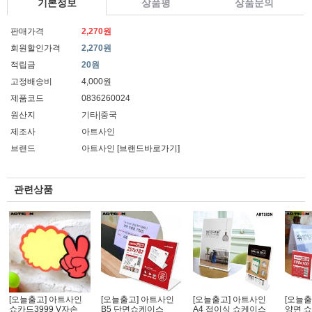
기본정보
상품평
상품문의
판매가격
2,270원
회원할인가격
2,270원
적립금
20원
고정배송비
4,000원
제품코드
0836260024
원산지
기타|중국
제조사
아트사인
브랜드
아트사인
[브랜드바로가기]
관련상품
[오늘출고] 아트사인
[오늘출고] 아트사인
[오늘출고] 아트사인
[오늘출
쇼카드3999 V자손_
B5 단면쇼케이스
A4 접이식 쇼케이스
양면 쇼