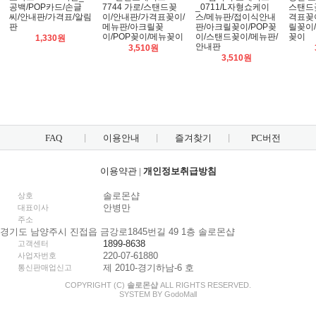
공백/POP카드/손글
7744 가로/스탠드꽂
_0711/L자형쇼케이
스탠드
씨/안내판/가격표/알림
이/안내판/가격표꽂이/
스/메뉴판/접이식안내
격표꽂
판
메뉴판/아크릴꽂
판/아크릴꽂이/POP꽂
릴꽂이/
이/POP꽂이/메뉴꽂이
이/스탠드꽂이/메뉴판/
꽂이
1,330원
안내판
3,510원
3,510원
FAQ
이용안내
즐겨찾기
PC버전
이용약관
|
개인정보취급방침
솔로몬샵
상호
안병만
대표이사
주소
경기도 남양주시 진접읍 금강로1845번길 49 1층 솔로몬샵
1899-8638
고객센터
220-07-61880
사업자번호
제 2010-경기하남-6 호
통신판매업신고
COPYRIGHT (C)
솔로몬샵
ALL RIGHTS RESERVED.
SYSTEM BY
Godo
Mall