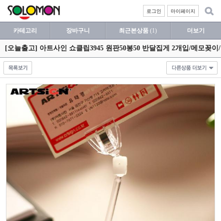
로그인
마이페이지
카테고리
장바구니
최근본상품
(1)
더보기
[오늘출고] 아트사인 쇼클립3945 원판50봉50 반달집게 2개입/메모꽂