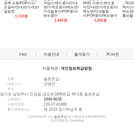
공백 소형/POP카드/
개입/스탠드꽂이/안내
0691 가로/스탠드꽂
_7810
손글씨/안내판/가격표/
판/가격표꽂이/메뉴판/
이/안내판/가격표꽂이/
케이스/
알림판
아크릴꽂이/POP꽂이/
메뉴판/아크릴꽂
메뉴판/
메뉴꽂이
이/POP꽂이/메뉴꽂이
홍보물
1,720원
2,880원
3,280원
FAQ
이용안내
즐겨찾기
PC버전
이용약관
|
개인정보취급방침
솔로몬샵
상호
안병만
대표이사
주소
경기도 남양주시 진접읍 금강로1845번길 49 1층 솔로몬샵
1899-8638
고객센터
220-07-61880
사업자번호
제 2010-경기하남-6 호
통신판매업신고
COPYRIGHT (C)
솔로몬샵
ALL RIGHTS RESERVED.
SYSTEM BY
Godo
Mall