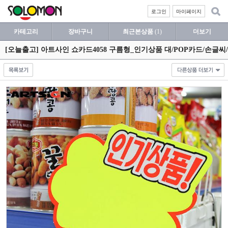
로그인
마이페이지
카테고리
장바구니
최근본상품
(1)
더보기
[오늘출고] 아트사인 쇼카드4058 구름형_인기상품 대/POP카드/손글