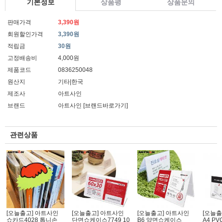
기본정보
상품평
상품문의
판매가격
3,390원
회원할인가격
3,390원
적립금
30원
고정배송비
4,000원
제품코드
0836250048
원산지
기타|한국
제조사
아트사인
브랜드
아트사인
[브랜드바로가기]
관련상품
[오늘출고] 아트사인
[오늘출고] 아트사인
[오늘출고] 아트사인
[오늘출
쇼카드4028 톱니손_
단면쇼케이스7749 10
B6 양면쇼케이스
A4 P