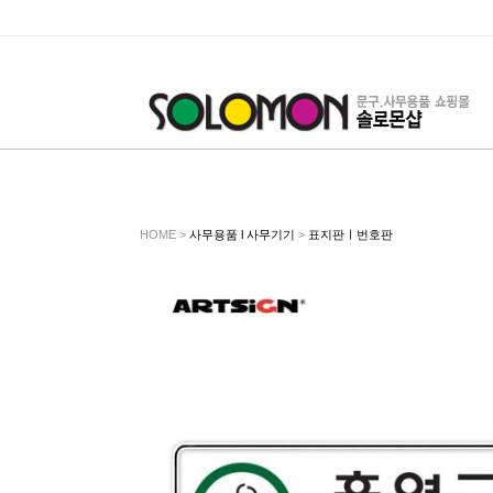
HOME >
사무용품 l 사무기기
>
표지판ㅣ번호판