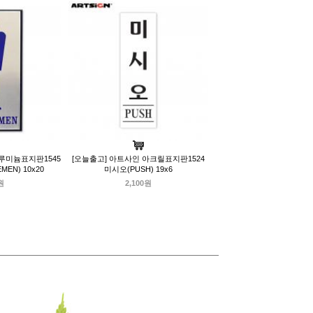
루미늄표지판1545
[오늘출고] 아트사인 아크릴표지판1524
EN) 10x20
미시오(PUSH) 19x6
원
2,100원