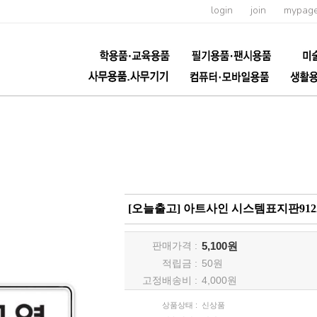
login
join
mypag
[오늘출고] 아트사인 시스템표지판9122 
판매가격 :
5,100원
적립금 :
50
원
고정배송비 :
4,000원
상품상태 :
신상품