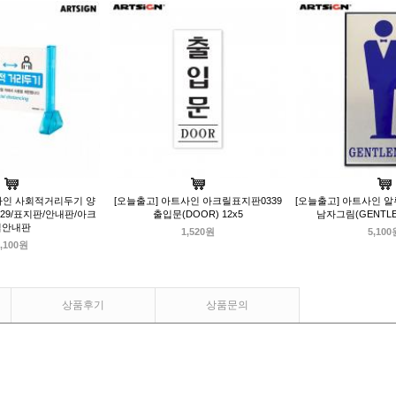
사인 사회적거리두기 양
[오늘출고] 아트사인 아크릴표지판0339
[오늘출고] 아트사인 알
29/표지판/안내판/아크
출입문(DOOR) 12x5
남자그림(GENTLEM
릴안내판
1,520원
5,100
,100원
상품후기
상품문의