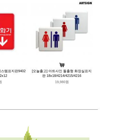
시스템표지판9402
[오늘출고] 아트사인 돌출형 화장실표지
2x12
판 18x18/4214/4215/4216
원
19,980원