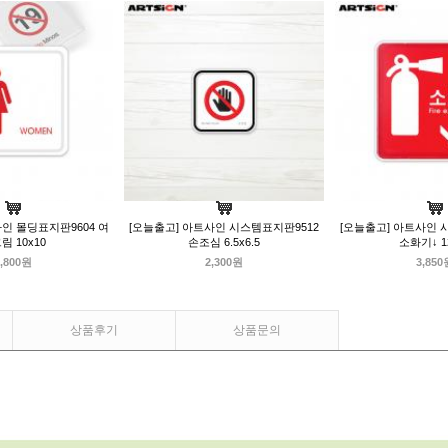
인 몰딩표지판9604 여
[오늘출고] 아트사인 시스템표지판9512
[오늘출고] 아트사인 
림 10x10
손조심 6.5x6.5
소화기↓ 1
,800원
2,300원
3,850
상품후기
상품문의