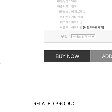
배송방법 :
택배
배송지역 :
전국
제품코드 :
083810541
원산지 :
기타|한국
제조사 :
아트사인
브랜드 :
아트사인
[브랜드바로가기]
수량 :
BUY NOW
ADD
RELATED PRODUCT