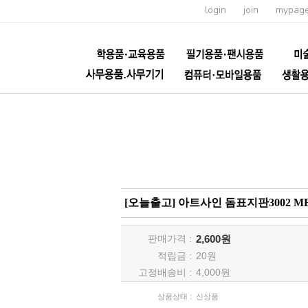
login
join
mypag
[오늘출고] 아트사인 돔표지판3002 MEN
판매가격 :
2,600원
적립금 :
20
원
고정배송비 :
4,000원
상품상태 :
신상품