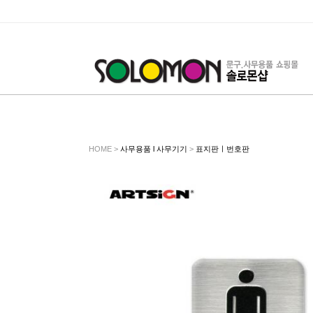
HOME >
사무용품 l 사무기기
>
표지판ㅣ번호판