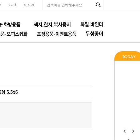
e
cart
order
 5.5x6