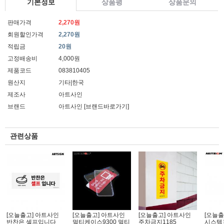
기본정보
상품평
상품문의
판매가격
2,270원
회원할인가격
2,270원
적립금
20원
고정배송비
4,000원
제품코드
083810405
원산지
기타|한국
제조사
아트사인
브랜드
아트사인
[브랜드바로가기]
관련상품
[오늘출고] 아트사인
[오늘출고] 아트사인
[오늘출고] 아트사인
[오늘출
반찬은 셀프입니다
멀티케이스9300 멀티
주차금지1185
시스템표