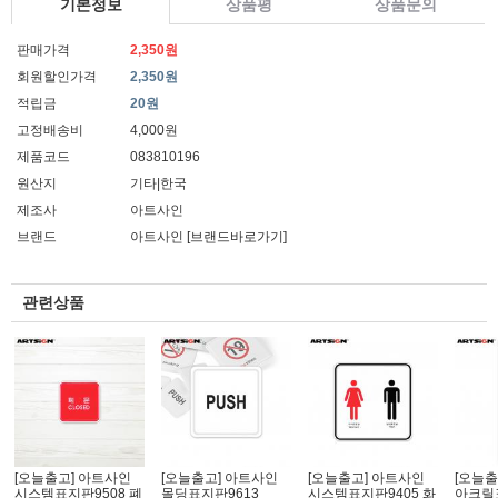
기본정보
상품평
상품문의
판매가격
2,350원
회원할인가격
2,350원
적립금
20원
고정배송비
4,000원
제품코드
083810196
원산지
기타|한국
제조사
아트사인
브랜드
아트사인
[브랜드바로가기]
관련상품
[오늘출고] 아트사인
[오늘출고] 아트사인
[오늘출고] 아트사인
[오늘출
시스템표지판9508 폐
몰딩표지판9613
시스템표지판9405 화
아크릴표