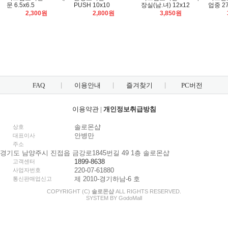
문 6.5x6.5
PUSH 10x10
장실(남.녀) 12x12
업중 27
2,300원
2,800원
3,850원
FAQ
이용안내
즐겨찾기
PC버전
이용약관
|
개인정보취급방침
솔로몬샵
상호
안병만
대표이사
주소
경기도 남양주시 진접읍 금강로1845번길 49 1층 솔로몬샵
1899-8638
고객센터
220-07-61880
사업자번호
제 2010-경기하남-6 호
통신판매업신고
COPYRIGHT (C)
솔로몬샵
ALL RIGHTS RESERVED.
SYSTEM BY
Godo
Mall