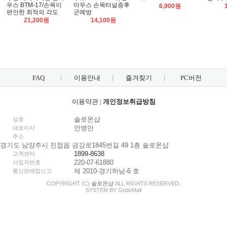
우스 BTM-17/손목이
마우스 손목터널증후
6,900원
편안한 최적의 각도
군예방
21,200원
14,100원
FAQ
이용안내
즐겨찾기
PC버전
이용약관
|
개인정보취급방침
솔로몬샵
상호
안병만
대표이사
주소
경기도 남양주시 진접읍 금강로1845번길 49 1층 솔로몬샵
1899-8638
고객센터
220-07-61880
사업자번호
제 2010-경기하남-6 호
통신판매업신고
COPYRIGHT (C)
솔로몬샵
ALL RIGHTS RESERVED.
SYSTEM BY
Godo
Mall