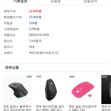
기본정보
상품평
상품문의
판매가격
12,000원
회원할인가격
12,000원
적립금
120원
고정배송비
4,000원
제품코드
0903079-1808
원산지
기타|중국
제조사
엑토
브랜드
엑토
[브랜드바로가기]
관련상품
엑토 발란스 블루투스
엑토 핸디버티컬 광마
엑토 슬립 무선광마우
엑토 라
무선 세미버티컬 광마
우스 MSC-185 유선
스 MSC-147
광마우스