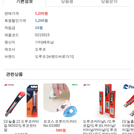
기본정보
상품평
상품문의
판매가격
1,200원
회원할인가격
1,200원
적립금
10원
제품코드
0215015
원산지
기타|베트남
제조사
도루코
브랜드
도루코
[브랜드바로가기]
관련상품
[오늘출고] 도루코커터
포코스 포켓이지커터
도루코커터날L /도루
[오늘출
칼 M202/도루코컷터
No.0108D
코칼/도루코L커터날/
터/평화
칼
카터날/커터날/도루코
터칼/컷
580원