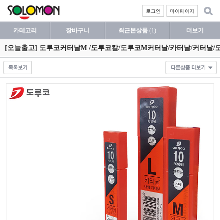
로그인
마이페이지
카테고리
장바구니
최근본상품
(1)
더보기
[오늘출고] 도루코커터날M /도루코칼/도루코M커터날/카터날/커터날