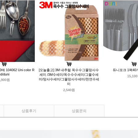
 104062 Uni color R
[오늘출고] 3M 내추럴 옥수수그물망사수
듀니포크 1팩40개
d/duni
세미 /3M수세미/옥수수수세미/그물수세
15,10
미/망사수세미/그물망사수세미/천연수세
,900원
미
2,540원
상품후기
상품문의