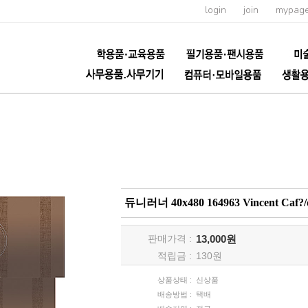
login
join
mypag
듀니러너 40x480 164963 Vincent Caf?/
판매가격 :
13,000원
적립금 :
130
원
상품상태 :
신상품
배송방법 :
택배