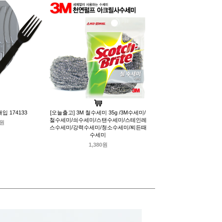
입 174133
[오늘출고] 3M 철수세미 35g /3M수세미/
철수세미/쇠수세미/스탠수세미/스테인레
0원
스수세미/강력수세미/청소수세미/찌든때
수세미
1,380원