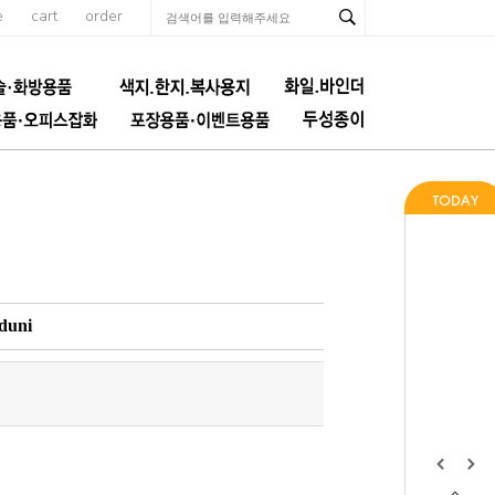
e
cart
order
duni