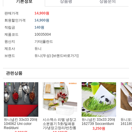
기본정보
상품평
상품문의
판매가격
14,900원
회원할인가격
14,900원
적립금
140원
제품코드
10035004
원산지
기타|폴란드
제조사
듀니
브랜드
듀니(두성)
[브랜드바로가기]
관련상품
듀니냅킨 33x33 20매
시스맥스 리템 냉장고
듀니냅킨 33x33 20매
듀니포
104062 Uni color
소분용기 5호/밀폐용
162739 Soccer/duni
16118
Red/duni
기/냉장고정리/반찬통
3,250원