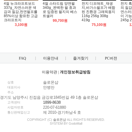
4절 뉴크라프트보드
4절 스타드림 양면펄
전지 디프매트_재생
전지 
337g_자연스러운 색
340g_완벽한 펄 효과
지,바가스펄프가 배합
의 질감
감과 질감,천연펄프를
로 입증된 펄지의 베스
된 친환경 그래픽용지
연스러
85%이상 함유한 고급
트셀러
116g 256g 308g
이 가
크라프트지
419g
245g 2
99,700원
3,100원
75,100원
1
FAQ
이용안내
즐겨찾기
PC버전
이용약관
|
개인정보취급방침
솔로몬샵
상호
안병만
대표이사
주소
경기도 남양주시 진접읍 금강로1845번길 49 1층 솔로몬샵
1899-8638
고객센터
220-07-61880
사업자번호
제 2010-경기하남-6 호
통신판매업신고
COPYRIGHT (C)
솔로몬샵
ALL RIGHTS RESERVED.
SYSTEM BY
Godo
Mall