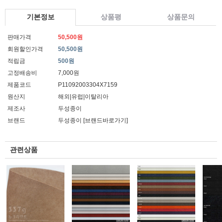
기본정보
상품평
상품문의
판매가격
50,500원
회원할인가격
50,500원
적립금
500원
고정배송비
7,000원
제품코드
P11092003304X7159
원산지
해외|유럽|이탈리아
제조사
두성종이
브랜드
두성종이
[브랜드바로가기]
관련상품