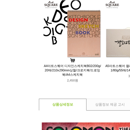
A4아트스퀘어 디자인스케치북B02/200g/
A5아트스퀘어 캘
20매/210x290mm상철/크로키북/드로잉
1/80g/55매
북/A4스케치북
3
2,450원
상품상세정보
상품정보 제공 고시