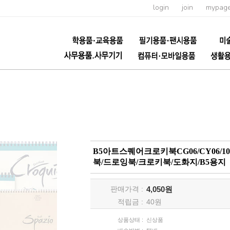
login
join
mypag
B5아트스퀘어크로키북CG06/CY06/10
북/드로잉북/크로키북/도화지/B5용지
판매가격 :
4,050원
적립금 :
40
원
상품상태 :
신상품