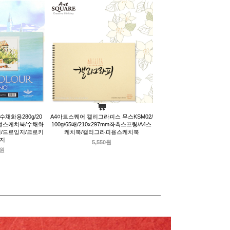
채화용280g/20
A4아트스퀘어 캘리그라피스 무스KSM02/
/4절스케치북/수채화
100g/65매/210x297mm좌측스프링/A4스
/드로잉지/크로키
케치북/캘리그라피용스케치북
화지
5,550원
0원