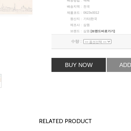
배송방법 :
택배
배송지역 :
전국
제품코드 :
0623s0012
원산지 :
기타|한국
제조사 :
삼원
브랜드 :
삼원
[브랜드바로가기]
수량 :
BUY NOW
ADD
RELATED PRODUCT