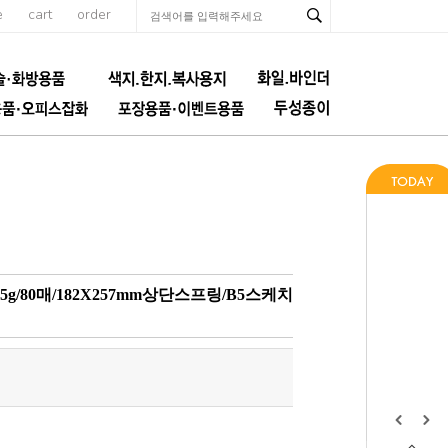
e
cart
order
5g/80매/182X257mm상단스프링/B5스케치