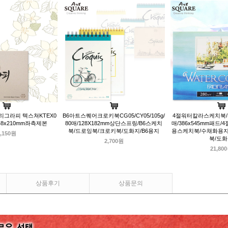
리그라피 텍스쳐KTEX0
B6아트스퀘어크로키북CG05/CY05/105g/
4절워터칼라스케치북/수
/148x210mm좌측제본
80매/128X182mm상단스프링/B6스케치
매/386x545mm패드
북/드로잉북/크로키북/도화지/B6용지
용스케치북/수채화용지
,150원
북/도
2,700원
21,80
상품후기
상품문의