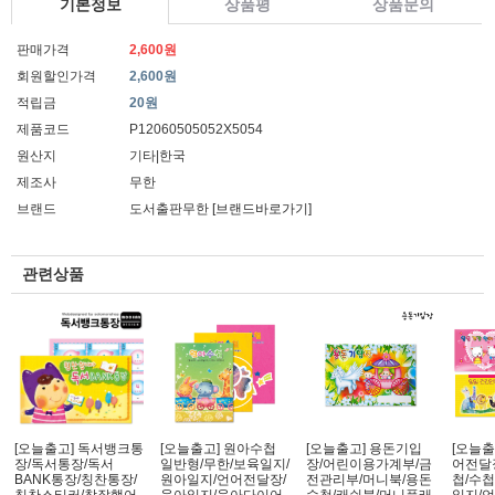
기본정보
상품평
상품문의
판매가격
2,600원
회원할인가격
2,600원
적립금
20원
제품코드
P12060505052X5054
원산지
기타|한국
제조사
무한
브랜드
도서출판무한
[브랜드바로가기]
관련상품
[오늘출고] 독서뱅크통
[오늘출고] 원아수첩
[오늘출고] 용돈기입
[오늘출
장/독서통장/독서
일반형/무한/보육일지/
장/어린이용가계부/금
어전달
BANK통장/칭찬통장/
원아일지/언어전달장/
전관리부/머니북/용돈
첩/수첩