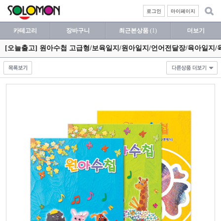
로그인
마이페이지
카테고리
장바구니
최근본상품
(1)
더보기
[오늘출고] 원아수첩 고급형/보육일지/원아일지/언어전달장/육아일지