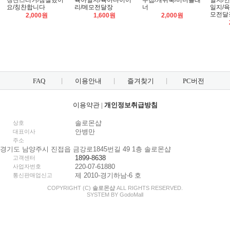
칭찬스티커/참잘했어
육아일지/육아다이어
수첩/캐쉬북/머니플래
일지/
요/칭찬합니다
리/메모전달장
너
일지/
모전달
2,000원
1,600원
2,000원
FAQ
이용안내
즐겨찾기
PC버전
이용약관
|
개인정보취급방침
솔로몬샵
상호
안병만
대표이사
주소
경기도 남양주시 진접읍 금강로1845번길 49 1층 솔로몬샵
1899-8638
고객센터
220-07-61880
사업자번호
제 2010-경기하남-6 호
통신판매업신고
COPYRIGHT (C)
솔로몬샵
ALL RIGHTS RESERVED.
SYSTEM BY
Godo
Mall