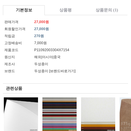
기본정보
상품평
상품문의 (1)
판매가격
27,000원
회원할인가격
27,000원
적립금
270원
고정배송비
7,000원
제품코드
P11092003304X7154
원산지
해외|아시아|중국
제조사
두성종이
브랜드
두성종이
[브랜드바로가기]
관련상품