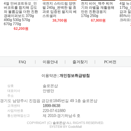
4절 인버코트듀오_인
국전지 스타드림 양면
전지 비어_맥주 찌꺼
4절 
버코트를 합지해 강도
펄 240g_완벽한 펄 효
기와 라벨을 재활용해
175g
와 볼륨감을 더한 친환
과로 입증된 펄지의 베
만든 친환경용지
감과 
경페이퍼보드 370g
스트셀러
170g 250g
85%이
490g 530g 570g
크라프
38,700원
67,900원
670g 770g
62,200원
FAQ
이용안내
즐겨찾기
PC버전
이용약관
|
개인정보취급방침
솔로몬샵
상호
안병만
대표이사
주소
경기도 남양주시 진접읍 금강로1845번길 49 1층 솔로몬샵
1899-8638
고객센터
220-07-61880
사업자번호
제 2010-경기하남-6 호
통신판매업신고
COPYRIGHT (C)
솔로몬샵
ALL RIGHTS RESERVED.
SYSTEM BY
Godo
Mall