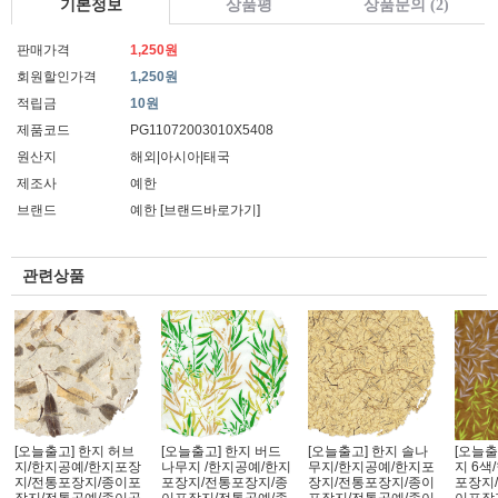
기본정보
상품평
상품문의 (2)
판매가격
1,250원
회원할인가격
1,250원
적립금
10원
제품코드
PG11072003010X5408
원산지
해외|아시아|태국
제조사
예한
브랜드
예한
[브랜드바로가기]
관련상품
[오늘출고] 한지 허브
[오늘출고] 한지 버드
[오늘출고] 한지 솔나
[오늘출
지/한지공예/한지포장
나무지 /한지공예/한지
무지/한지공예/한지포
지 6색
지/전통포장지/종이포
포장지/전통포장지/종
장지/전통포장지/종이
포장지