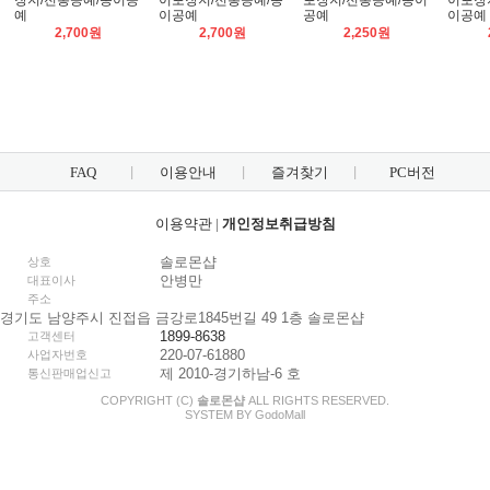
장지/전통공예/종이공
이포장지/전통공예/종
포장지/전통공예/종이
이포장
예
이공예
공예
이공예
2,700원
2,700원
2,250원
FAQ
이용안내
즐겨찾기
PC버전
이용약관
|
개인정보취급방침
솔로몬샵
상호
안병만
대표이사
주소
경기도 남양주시 진접읍 금강로1845번길 49 1층 솔로몬샵
1899-8638
고객센터
220-07-61880
사업자번호
제 2010-경기하남-6 호
통신판매업신고
COPYRIGHT (C)
솔로몬샵
ALL RIGHTS RESERVED.
SYSTEM BY
Godo
Mall