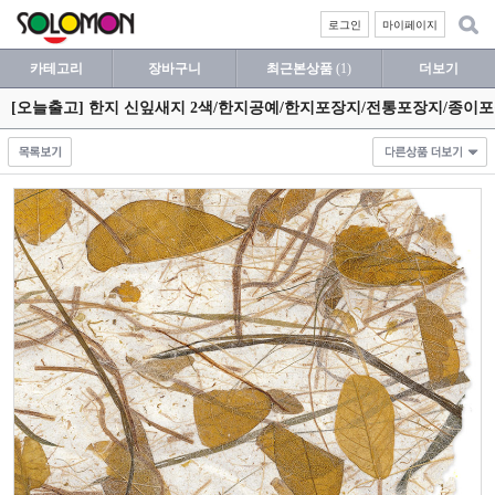
로그인
마이페이지
카테고리
장바구니
최근본상품
(1)
더보기
[오늘출고] 한지 신잎새지 2색/한지공예/한지포장지/전통포장지/종이