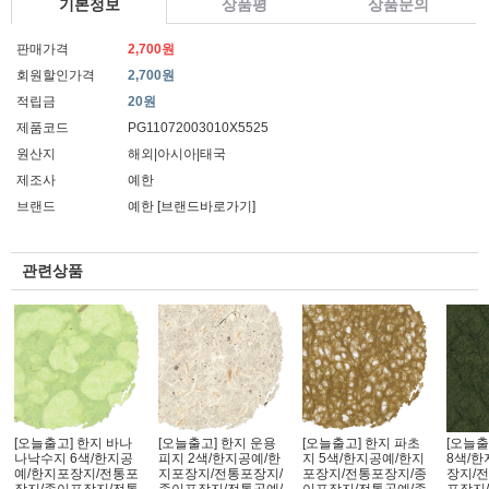
기본정보
상품평
상품문의
판매가격
2,700원
회원할인가격
2,700원
적립금
20원
제품코드
PG11072003010X5525
원산지
해외|아시아|태국
제조사
예한
브랜드
예한
[브랜드바로가기]
관련상품
[오늘출고] 한지 바나
[오늘출고] 한지 운용
[오늘출고] 한지 파초
[오늘출
나낙수지 6색/한지공
피지 2색/한지공예/한
지 5색/한지공예/한지
8색/
예/한지포장지/전통포
지포장지/전통포장지/
포장지/전통포장지/종
장지/