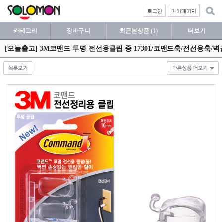
로그인
마이페이지
카테고리
장바구니
최근본상품
(1)
더보기
[오늘출고] 3M코맨드 투명 전선용클립 중 17301/코맨드훅/전선용훅