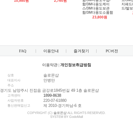
함/3M다용도수납/
드/3M
10,980원
2,760원
함/3M다용도케이
지패드
스/3M다용도보관
드/발
함/3M다용도소품함
23,800원
FAQ
이용안내
즐겨찾기
PC버전
이용약관
|
개인정보취급방침
솔로몬샵
상호
안병만
대표이사
주소
경기도 남양주시 진접읍 금강로1845번길 49 1층 솔로몬샵
1899-8638
고객센터
220-07-61880
사업자번호
제 2010-경기하남-6 호
통신판매업신고
COPYRIGHT (C)
솔로몬샵
ALL RIGHTS RESERVED.
SYSTEM BY
Godo
Mall