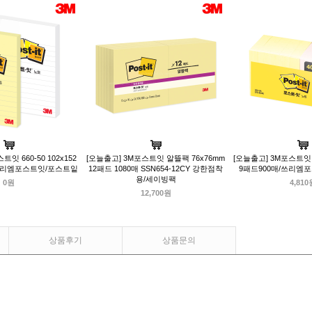
잇 660-50 102x152
[오늘출고] 3M포스트잇 알뜰팩 76x76mm
[오늘출고] 3M포스트잇 6
/쓰리엠포스트잇/포스트잍
12패드 1080매 SSN654-12CY 강한점착
9패드900매/쓰리엠
용/세이빙팩
0원
4,810
12,700원
상품후기
상품문의