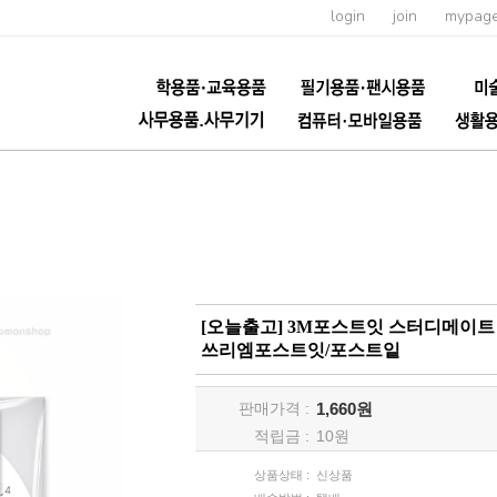
login
join
mypag
[오늘출고] 3M포스트잇 스터디메이트 데
쓰리엠포스트잇/포스트잍
판매가격 :
1,660원
적립금 :
10
원
상품상태 :
신상품