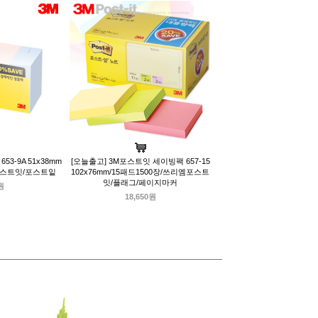
53-9A 51x38mm
[오늘출고] 3M포스트잇 세이빙팩 657-15
포스트잇/포스트잍
102x76mm/15패드1500장/쓰리엠포스트
잇/플래그/페이지마커
원
18,650원