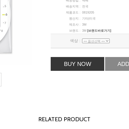
배송방법 :
택배
배송지역 :
전국
제품코드 :
0819205
원산지 :
기타|미국
제조사 :
3M
브랜드 :
3M
[브랜드바로가기]
색상 :
BUY NOW
ADD
RELATED PRODUCT