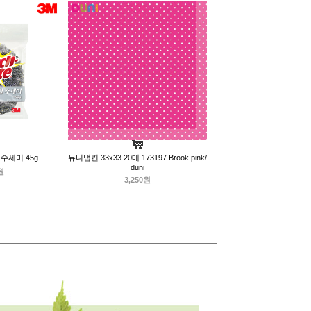
철수세미 45g
듀니냅킨 33x33 20매 173197 Brook pink/
duni
원
3,250원