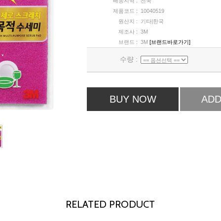
배송지역 :
전국
제품코드 :
10040519
원산지 :
기타|한국
제조사 :
3M
브랜드 :
3M
[브랜드바로가기]
수량 :
BUY NOW
ADD
RELATED PRODUCT