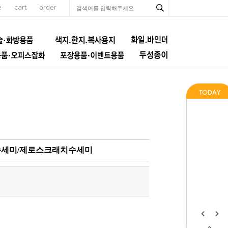
e
cart
order
적수세미/제로스크래치수세미