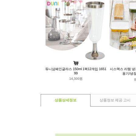
듀니샴페인글라스 150ml 1팩12개입 1651
시스맥스 리템 냉
99
용기/냉
14,300원
8
상품상세정보
상품정보 제공 고시