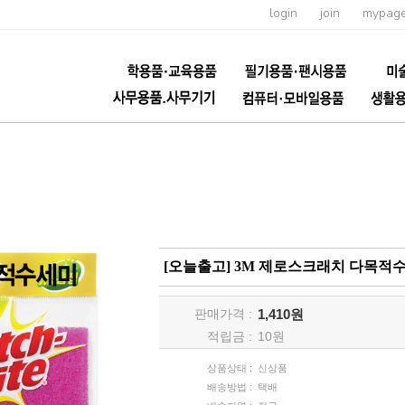
login
join
mypag
[오늘출고] 3M 제로스크래치 다목
판매가격 :
1,410원
적립금 :
10
원
상품상태 :
신상품
배송방법 :
택배