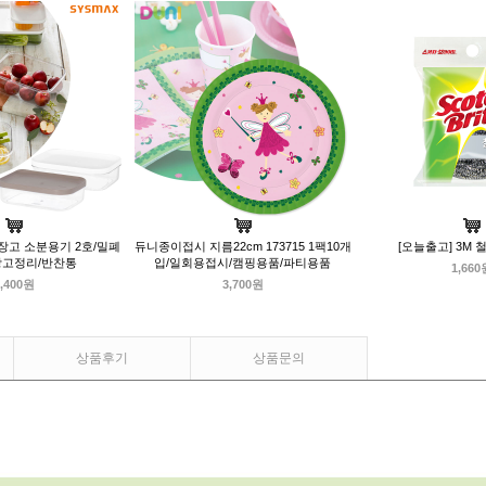
장고 소분용기 2호/밀폐
듀니종이접시 지름22cm 173715 1팩10개
[오늘출고] 3M 
장고정리/반찬통
입/일회용접시/캠핑용품/파티용품
1,660
,400원
3,700원
상품후기
상품문의