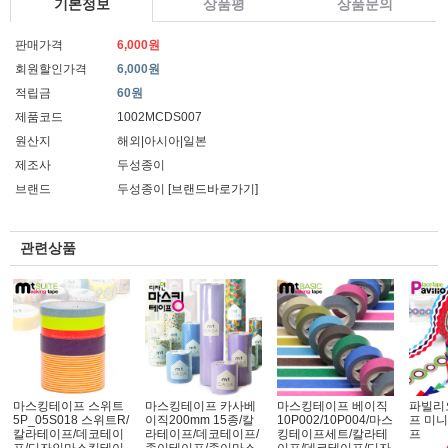
기본정보
상품평
상품문의
판매가격
6,000원
회원할인가격
6,000원
적립금
60원
제품코드
1002MCDS007
원산지
해외|아시아|일본
제조사
두성종이
브랜드
두성종이
[브랜드바로가기]
관련상품
마스킹테이프 스위트
마스킹테이프 카사베
마스킹테이프 베이직
파빌리
5P_05S018 스위트R/
이직200mm 15종/칼
10P002/10P004/마스
프 미니
칼라테이프/데코테이
라테이프/데코테이프/
킹테이프세트/칼라테
프