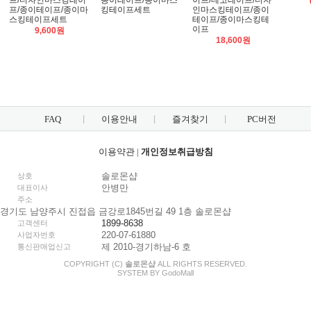
프/디자인마스킹테이
종이테이프/종이마스
이프/데코테이프/디자
프/종이테이프/종이마
킹테이프세트
인마스킹테이프/종이
스킹테이프세트
테이프/종이마스킹테
이프
9,600원
18,600원
FAQ
이용안내
즐겨찾기
PC버전
이용약관
|
개인정보취급방침
솔로몬샵
상호
안병만
대표이사
주소
경기도 남양주시 진접읍 금강로1845번길 49 1층 솔로몬샵
1899-8638
고객센터
220-07-61880
사업자번호
제 2010-경기하남-6 호
통신판매업신고
COPYRIGHT (C)
솔로몬샵
ALL RIGHTS RESERVED.
SYSTEM BY
Godo
Mall