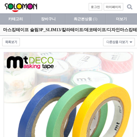
로그인
마이페이지
카테고리
장바구니
최근본상품
(1)
더보기
마스킹테이프 슬림3P_SLIM13/칼라테이프/데코테이프/디자인마스