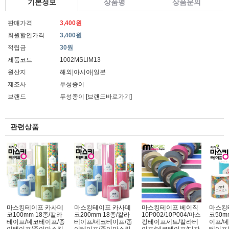
기본정보
상품평
상품문의
판매가격
3,400원
회원할인가격
3,400원
적립금
30원
제품코드
1002MSLIM13
원산지
해외|아시아|일본
제조사
두성종이
브랜드
두성종이
[브랜드바로가기]
관련상품
마스킹테이프 카사데
마스킹테이프 카사데
마스킹테이프 베이직
마스킹
코100mm 18종/칼라
코200mm 18종/칼라
10P002/10P004/마스
코50m
테이프/데코테이프/종
테이프/데코테이프/종
킹테이프세트/칼라테
이프/