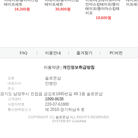
이테이프/종이마스킹
이테이프/종이마스킹
이프/데코테이프/디자
테이프
테이프세트
테이프세트
인마스킹테이프/종이
이프세
테이프/종이마스킹테
16,300원
30,900원
이프
18,600원
FAQ
이용안내
즐겨찾기
PC버전
이용약관
|
개인정보취급방침
솔로몬샵
상호
안병만
대표이사
주소
경기도 남양주시 진접읍 금강로1845번길 49 1층 솔로몬샵
1899-8638
고객센터
220-07-61880
사업자번호
제 2010-경기하남-6 호
통신판매업신고
COPYRIGHT (C)
솔로몬샵
ALL RIGHTS RESERVED.
SYSTEM BY
Godo
Mall