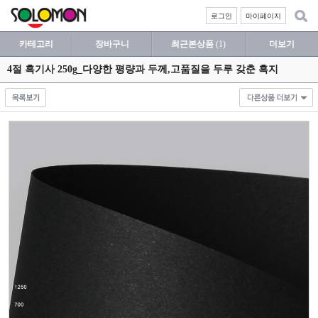
로그인
마이페이지
카테고리
장바구니
최근본상품
(1)
더보기
4절 흑기사 250g_다양한 평량과 두께,고품질을 두루 갖춘 흑지