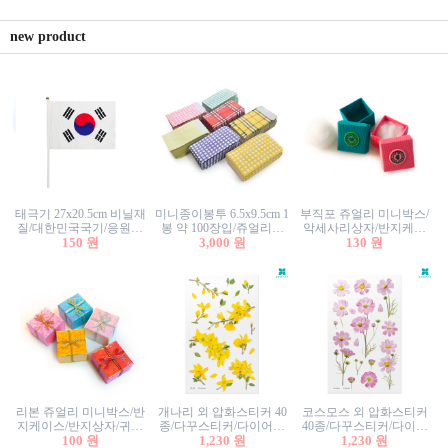
new product
태극기 27x20.5cm 비닐재
미니종이봉투 6.5x9.5cm 1
부직포 쥬얼리 미니박스/
질/대한민국국기/응원깃
봉 약 100장입/쥬얼리봉
악세사리상자/반지케이
발/행사깃발
150 원
투/증명사진봉투/악세사
3,000 원
스/반지상자/귀걸이상자/
130 원
리봉투/카드봉투/편지봉
귀걸이박스
투
리본 쥬얼리 미니박스/반
개나리 외 압화스티커 40
코스모스 외 압화스티커
지케이스/반지상자/귀걸
종/다꾸스티커/다이어리
40종/다꾸스티커/다이어
이상자/귀걸이박스/악세
100 원
꾸미기/꽃스티커/자연물
1,230 원
리꾸미기/꽃스티커/자연
1,230 원