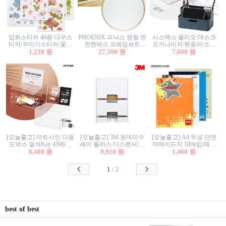
압화스티커 40종 다꾸스
PHOENIX 피닉스 원형 면
시스맥스 올리오 데스크
티커/꾸미기스티커/꽃스
천캔버스 프레임세트
오거나이저/펜꽂이/소품
티커/압화꽃책갈피/팬시
1,230 원
30cm/원형캔버스/플로팅
27,500 원
꽂이/소품함/정리함/수납
7,800 원
스티커
캔버스/액자캔버스
함/화장품정리함/데스크
정리
[오늘출고] 아트사인 다용
[오늘출고] 3M 원데이수
[오늘출고] A4 두성 단면
도박스 열쇠Key 4396/투
세미 플러스 디스펜서/소
머메이드지 10매입/매직
표함/건의함/모금함/응모
8,400 원
프트수세미5매+강력수세
9,910 원
터치/색지/색상지/색복사
1,460 원
함/추첨함/선거함/명함함/
미5매 포함
용지/POP용지/수채화WL/
이벤트함/투명박스
칼라색지/고급복사지
1
/
2
best of best