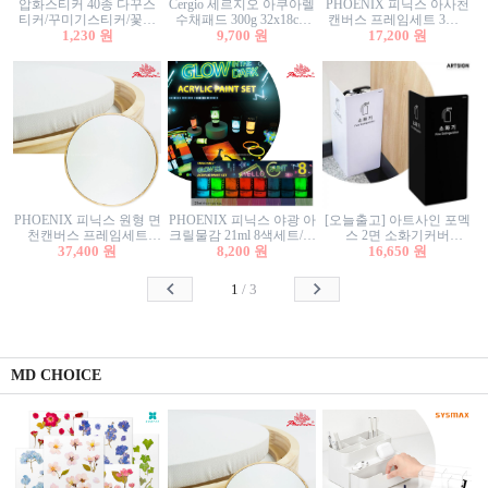
압화스티커 40종 다꾸스
Cergio 세르지오 아쿠아렐
PHOENIX 피닉스 아사천
티커/꾸미기스티커/꽃스
수채패드 300g 32x18cm
캔버스 프레임세트 3호F
티커/압화꽃책갈피/팬시
1,230 원
12매 1면제본
9,700 원
27.3x22cm 캔버스와 올림
17,200 원
스티커
액자세트/액자캔버스
PHOENIX 피닉스 원형 면
PHOENIX 피닉스 야광 아
[오늘출고] 아트사인 포멕
천캔버스 프레임세트
크릴물감 21ml 8색세트/야
스 2면 소화기커버
40cm/원형캔버스/플로팅
37,400 원
8,200 원
광물감
1470/1471/소화기커버/소
16,650 원
캔버스/액자캔버스
화기가림막/소화기보관
함/소화기거치대/소화기
1
/
3
안내판
MD CHOICE