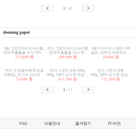
사리상자
스티커/팬시스티커
물스티커/팬시스티커
1
/
45
doosung paper
4절 그문드바이오사이클_
전지 그문드바이오사이클
4절 디자이너스칼라 458
천연추출물을 각각 50%이
_천연추출물을 각각 50%
칼라_과학적,체계적으로
상 함유한 친환경그래픽
275,600 원
이상 함유한 친환경그래
280,900 원
분류된 200색을 갖춘 색지
26,800 원
용지 600g
픽용지 600g
81.4g 116g 151g 209g 302g
전지 두성컬러팩(두성칼
전지 그문드코튼 600g
전지 그문드코튼
라화일)_최고의 강도와 평
900g_100% 순수한 면섬유
300g_100% 순수한 면섬유
활성을 지닌 다양한 컬러
53,800 원
로 만든 친환경프리미엄
471,500 원
로 만든 친환경프리미엄
131,300 원
의 색보드 157g 209g 262g
용지 110g 300g 600g 900g
용지 110g 300g 600g 900g
1
/
17
FAQ
이용안내
즐겨찾기
PC버전