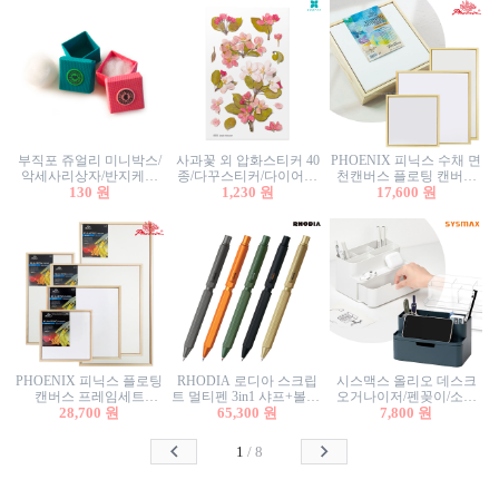
부직포 쥬얼리 미니박스/
사과꽃 외 압화스티커 40
PHOENIX 피닉스 수채 면
악세사리상자/반지케이
종/다꾸스티커/다이어리
천캔버스 플로팅 캔버스
스/반지상자/귀걸이상자/
130 원
꾸미기/꽃스티커/자연물
1,230 원
프레임세트 30x30cm/액자
17,600 원
귀걸이박스
스티커/팬시스티커
캔버스
PHOENIX 피닉스 플로팅
RHODIA 로디아 스크립
시스맥스 올리오 데스크
캔버스 프레임세트
트 멀티펜 3in1 샤프+볼펜/
오거나이저/펜꽂이/소품
50x50cm/액자캔버스/인테
28,700 원
무광택 알루미늄 육각배
65,300 원
꽂이/소품함/정리함/수납
7,800 원
리어소품
럴
함/화장품정리함/데스크
정리
1
/
8