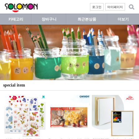
로그인
마이페이지
카테고리
장바구니
최근본상품
더보기
special item