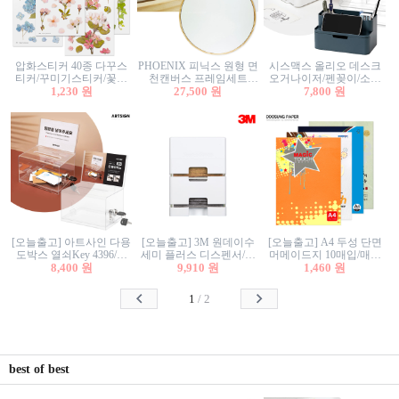
압화스티커 40종 다꾸스
PHOENIX 피닉스 원형 면
시스맥스 올리오 데스크
티커/꾸미기스티커/꽃스
천캔버스 프레임세트
오거나이저/펜꽂이/소품
티커/압화꽃책갈피/팬시
1,230 원
30cm/원형캔버스/플로팅
27,500 원
꽂이/소품함/정리함/수납
7,800 원
스티커
캔버스/액자캔버스
함/화장품정리함/데스크
정리
[오늘출고] 아트사인 다용
[오늘출고] 3M 원데이수
[오늘출고] A4 두성 단면
도박스 열쇠Key 4396/투
세미 플러스 디스펜서/소
머메이드지 10매입/매직
표함/건의함/모금함/응모
8,400 원
프트수세미5매+강력수세
9,910 원
터치/색지/색상지/색복사
1,460 원
함/추첨함/선거함/명함함/
미5매 포함
용지/POP용지/수채화WL/
이벤트함/투명박스
칼라색지/고급복사지
1
/
2
best of best