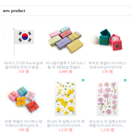
new product
태극기 27x20.5cm 비닐재
미니종이봉투 6.5x9.5cm 1
부직포 쥬얼리 미니박스/
질/대한민국국기/응원깃
봉 약 100장입/쥬얼리봉
악세사리상자/반지케이
발/행사깃발
150 원
투/증명사진봉투/악세사
3,000 원
스/반지상자/귀걸이상자/
130 원
리봉투/카드봉투/편지봉
귀걸이박스
투
리본 쥬얼리 미니박스/반
개나리 외 압화스티커 40
코스모스 외 압화스티커
지케이스/반지상자/귀걸
종/다꾸스티커/다이어리
40종/다꾸스티커/다이어
이상자/귀걸이박스/악세
100 원
꾸미기/꽃스티커/자연물
1,230 원
리꾸미기/꽃스티커/자연
1,230 원