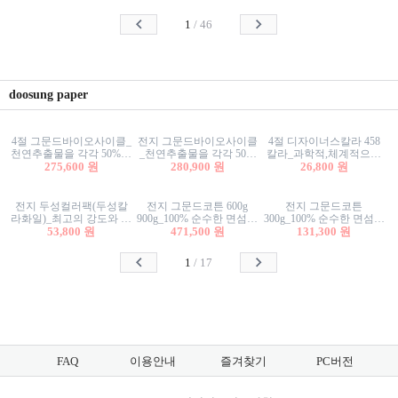
사리상자
스티커/팬시스티커
물스티커/팬시스티커
1
/
46
doosung paper
4절 그문드바이오사이클_
전지 그문드바이오사이클
4절 디자이너스칼라 458
천연추출물을 각각 50%이
_천연추출물을 각각 50%
칼라_과학적,체계적으로
상 함유한 친환경그래픽
275,600 원
이상 함유한 친환경그래
280,900 원
분류된 200색을 갖춘 색지
26,800 원
용지 600g
픽용지 600g
81.4g 116g 151g 209g 302g
전지 두성컬러팩(두성칼
전지 그문드코튼 600g
전지 그문드코튼
라화일)_최고의 강도와 평
900g_100% 순수한 면섬유
300g_100% 순수한 면섬유
활성을 지닌 다양한 컬러
53,800 원
로 만든 친환경프리미엄
471,500 원
로 만든 친환경프리미엄
131,300 원
의 색보드 157g 209g 262g
용지 110g 300g 600g 900g
용지 110g 300g 600g 900g
1
/
17
FAQ
이용안내
즐겨찾기
PC버전