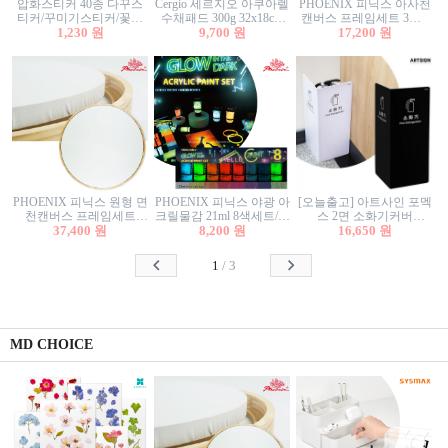
압화스티커 40종 다꾸스
Cergio 세르지오 아쿠아렐
PHOENIX 피닉스 아사천
티커/꾸미기스티커/꽃스
수채패드 300g 32x18cm
캔버스 프레임세트 3호F
티커/압화꽃책갈피/팬시
1,230 원
12매 1면제본
9,700 원
27.3x22cm 캔버스와 올림
17,200 원
스티커
액자세트/액자캔버스
PHOENIX 피닉스 원형 면
PHOENIX 피닉스 야광 아
[오늘출고] 아트사인 포멕
천캔버스 프레임세트
크릴물감 21ml 8색세트/야
스 2면 소화기커버
40cm/원형캔버스/플로팅
37,400 원
8,200 원
광물감
1470/1471/소화기커버/소
16,650 원
캔버스/액자캔버스
화기가림막/소화기보관
함/소화기거치대/소화기
1
/
3
안내판
MD CHOICE