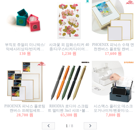
부직포 쥬얼리 미니박스/
사과꽃 외 압화스티커 40
PHOENIX 피닉스 수채 면
악세사리상자/반지케이
종/다꾸스티커/다이어리
천캔버스 플로팅 캔버스
스/반지상자/귀걸이상자/
130 원
꾸미기/꽃스티커/자연물
1,230 원
프레임세트 30x30cm/액자
17,600 원
귀걸이박스
스티커/팬시스티커
캔버스
PHOENIX 피닉스 플로팅
RHODIA 로디아 스크립
시스맥스 올리오 데스크
캔버스 프레임세트
트 멀티펜 3in1 샤프+볼펜/
오거나이저/펜꽂이/소품
50x50cm/액자캔버스/인테
28,700 원
무광택 알루미늄 육각배
65,300 원
꽂이/소품함/정리함/수납
7,800 원
리어소품
럴
함/화장품정리함/데스크
정리
1
/
8