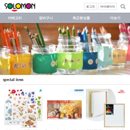
로그인
마이페이지
카테고리
장바구니
최근본상품
더보기
special item