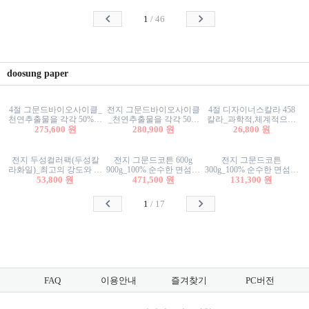
사리상자
스티커/팬시스티커
물스티커/팬시스티커
1
/
46
doosung paper
4절 그문드바이오사이클_
전지 그문드바이오사이클
4절 디자이너스칼라 458
천연추출물을 각각 50%이
_천연추출물을 각각 50%
칼라_과학적,체계적으로
상 함유한 친환경그래픽
275,600 원
이상 함유한 친환경그래
280,900 원
분류된 200색을 갖춘 색지
26,800 원
용지 600g
픽용지 600g
81.4g 116g 151g 209g 302g
전지 두성컬러팩(두성칼
전지 그문드코튼 600g
전지 그문드코튼
라화일)_최고의 강도와 평
900g_100% 순수한 면섬유
300g_100% 순수한 면섬유
활성을 지닌 다양한 컬러
53,800 원
로 만든 친환경프리미엄
471,500 원
로 만든 친환경프리미엄
131,300 원
의 색보드 157g 209g 262g
용지 110g 300g 600g 900g
용지 110g 300g 600g 900g
1
/
17
FAQ
이용안내
즐겨찾기
PC버전