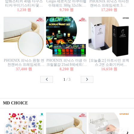
압화스티커 40종 다꾸스
Cergio 세르지오 아쿠아렐
PHOENIX 피닉스 아사천
티커/꾸미기스티커/꽃스
수채패드 300g 32x18cm
캔버스 프레임세트 3호F
티커/압화꽃책갈피/팬시
1,230 원
12매 1면제본
9,700 원
27.3x22cm 캔버스와 올림
17,200 원
스티커
액자세트/액자캔버스
PHOENIX 피닉스 원형 면
PHOENIX 피닉스 야광 아
[오늘출고] 아트사인 포멕
천캔버스 프레임세트
크릴물감 21ml 8색세트/야
스 2면 소화기커버
40cm/원형캔버스/플로팅
37,400 원
8,200 원
광물감
1470/1471/소화기커버/소
16,650 원
캔버스/액자캔버스
화기가림막/소화기보관
함/소화기거치대/소화기
1
/
3
안내판
MD CHOICE