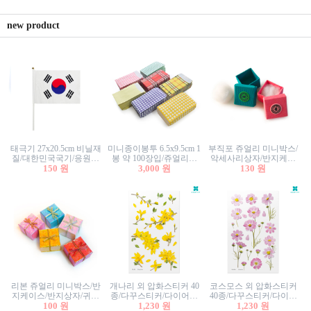
new product
태극기 27x20.5cm 비닐재
미니종이봉투 6.5x9.5cm 1
부직포 쥬얼리 미니박스/
질/대한민국국기/응원깃
봉 약 100장입/쥬얼리봉
악세사리상자/반지케이
발/행사깃발
150 원
투/증명사진봉투/악세사
3,000 원
스/반지상자/귀걸이상자/
130 원
리봉투/카드봉투/편지봉
귀걸이박스
투
리본 쥬얼리 미니박스/반
개나리 외 압화스티커 40
코스모스 외 압화스티커
지케이스/반지상자/귀걸
종/다꾸스티커/다이어리
40종/다꾸스티커/다이어
이상자/귀걸이박스/악세
100 원
꾸미기/꽃스티커/자연물
1,230 원
리꾸미기/꽃스티커/자연
1,230 원