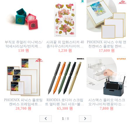
부직포 쥬얼리 미니박스/
사과꽃 외 압화스티커 40
PHOENIX 피닉스 수채 면
악세사리상자/반지케이
종/다꾸스티커/다이어리
천캔버스 플로팅 캔버스
스/반지상자/귀걸이상자/
130 원
꾸미기/꽃스티커/자연물
1,230 원
프레임세트 30x30cm/액자
17,600 원
귀걸이박스
스티커/팬시스티커
캔버스
PHOENIX 피닉스 플로팅
RHODIA 로디아 스크립
시스맥스 올리오 데스크
캔버스 프레임세트
트 멀티펜 3in1 샤프+볼펜/
오거나이저/펜꽂이/소품
50x50cm/액자캔버스/인테
28,700 원
무광택 알루미늄 육각배
65,300 원
꽂이/소품함/정리함/수납
7,800 원
리어소품
럴
함/화장품정리함/데스크
정리
1
/
8