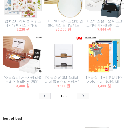
압화스티커 40종 다꾸스
PHOENIX 피닉스 원형 면
시스맥스 올리오 데스크
티커/꾸미기스티커/꽃스
천캔버스 프레임세트
오거나이저/펜꽂이/소품
티커/압화꽃책갈피/팬시
1,230 원
30cm/원형캔버스/플로팅
27,500 원
꽂이/소품함/정리함/수납
7,800 원
스티커
캔버스/액자캔버스
함/화장품정리함/데스크
정리
[오늘출고] 아트사인 다용
[오늘출고] 3M 원데이수
[오늘출고] A4 두성 단면
도박스 열쇠Key 4396/투
세미 플러스 디스펜서/소
머메이드지 10매입/매직
표함/건의함/모금함/응모
8,400 원
프트수세미5매+강력수세
9,910 원
터치/색지/색상지/색복사
1,460 원
함/추첨함/선거함/명함함/
미5매 포함
용지/POP용지/수채화WL/
이벤트함/투명박스
칼라색지/고급복사지
1
/
2
best of best