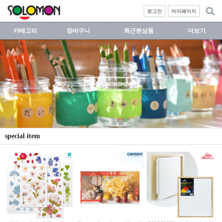
로그인
마이페이지
카테고리
장바구니
최근본상품
더보기
special item