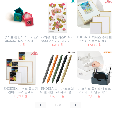
부직포 쥬얼리 미니박스/
사과꽃 외 압화스티커 40
PHOENIX 피닉스 수채 면
악세사리상자/반지케이
종/다꾸스티커/다이어리
천캔버스 플로팅 캔버스
스/반지상자/귀걸이상자/
130 원
꾸미기/꽃스티커/자연물
1,230 원
프레임세트 30x30cm/액자
17,600 원
귀걸이박스
스티커/팬시스티커
캔버스
PHOENIX 피닉스 플로팅
RHODIA 로디아 스크립
시스맥스 올리오 데스크
캔버스 프레임세트
트 멀티펜 3in1 샤프+볼펜/
오거나이저/펜꽂이/소품
50x50cm/액자캔버스/인테
28,700 원
무광택 알루미늄 육각배
65,300 원
꽂이/소품함/정리함/수납
7,800 원
리어소품
럴
함/화장품정리함/데스크
정리
1
/
8