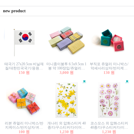
new product
태극기 27x20.5cm 비닐재
미니종이봉투 6.5x9.5cm 1
부직포 쥬얼리 미니박스/
질/대한민국국기/응원깃
봉 약 100장입/쥬얼리봉
악세사리상자/반지케이
발/행사깃발
150 원
투/증명사진봉투/악세사
3,000 원
스/반지상자/귀걸이상자/
130 원
리봉투/카드봉투/편지봉
귀걸이박스
투
리본 쥬얼리 미니박스/반
개나리 외 압화스티커 40
코스모스 외 압화스티커
지케이스/반지상자/귀걸
종/다꾸스티커/다이어리
40종/다꾸스티커/다이어
이상자/귀걸이박스/악세
100 원
꾸미기/꽃스티커/자연물
1,230 원
리꾸미기/꽃스티커/자연
1,230 원