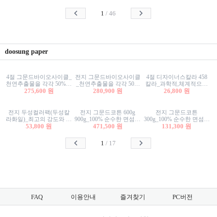
사리상자
스티커/팬시스티커
물스티커/팬시스티커
1
/
46
doosung paper
4절 그문드바이오사이클_
전지 그문드바이오사이클
4절 디자이너스칼라 458
천연추출물을 각각 50%이
_천연추출물을 각각 50%
칼라_과학적,체계적으로
상 함유한 친환경그래픽
275,600 원
이상 함유한 친환경그래
280,900 원
분류된 200색을 갖춘 색지
26,800 원
용지 600g
픽용지 600g
81.4g 116g 151g 209g 302g
전지 두성컬러팩(두성칼
전지 그문드코튼 600g
전지 그문드코튼
라화일)_최고의 강도와 평
900g_100% 순수한 면섬유
300g_100% 순수한 면섬유
활성을 지닌 다양한 컬러
53,800 원
로 만든 친환경프리미엄
471,500 원
로 만든 친환경프리미엄
131,300 원
의 색보드 157g 209g 262g
용지 110g 300g 600g 900g
용지 110g 300g 600g 900g
1
/
17
FAQ
이용안내
즐겨찾기
PC버전