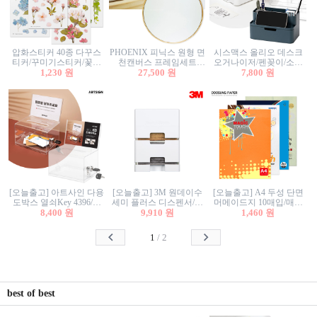
압화스티커 40종 다꾸스
PHOENIX 피닉스 원형 면
시스맥스 올리오 데스크
티커/꾸미기스티커/꽃스
천캔버스 프레임세트
오거나이저/펜꽂이/소품
티커/압화꽃책갈피/팬시
1,230 원
30cm/원형캔버스/플로팅
27,500 원
꽂이/소품함/정리함/수납
7,800 원
스티커
캔버스/액자캔버스
함/화장품정리함/데스크
정리
[오늘출고] 아트사인 다용
[오늘출고] 3M 원데이수
[오늘출고] A4 두성 단면
도박스 열쇠Key 4396/투
세미 플러스 디스펜서/소
머메이드지 10매입/매직
표함/건의함/모금함/응모
8,400 원
프트수세미5매+강력수세
9,910 원
터치/색지/색상지/색복사
1,460 원
함/추첨함/선거함/명함함/
미5매 포함
용지/POP용지/수채화WL/
이벤트함/투명박스
칼라색지/고급복사지
1
/
2
best of best