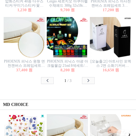
압화스티커 40종 다꾸스
Cergio 세르지오 아쿠아렐
PHOENIX 피닉스 아사천
티커/꾸미기스티커/꽃스
수채패드 300g 32x18cm
캔버스 프레임세트 3호F
티커/압화꽃책갈피/팬시
1,230 원
12매 1면제본
9,700 원
27.3x22cm 캔버스와 올림
17,200 원
스티커
액자세트/액자캔버스
PHOENIX 피닉스 원형 면
PHOENIX 피닉스 야광 아
[오늘출고] 아트사인 포멕
천캔버스 프레임세트
크릴물감 21ml 8색세트/야
스 2면 소화기커버
40cm/원형캔버스/플로팅
37,400 원
8,200 원
광물감
1470/1471/소화기커버/소
16,650 원
캔버스/액자캔버스
화기가림막/소화기보관
함/소화기거치대/소화기
1
/
3
안내판
MD CHOICE