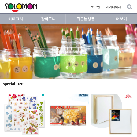
로그인
마이페이지
카테고리
장바구니
최근본상품
더보기
special item