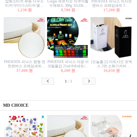
압화스티커 40종 다꾸스
Cergio 세르지오 아쿠아렐
PHOENIX 피닉스 아사천
티커/꾸미기스티커/꽃스
수채패드 300g 32x18cm
캔버스 프레임세트 3호F
티커/압화꽃책갈피/팬시
1,230 원
12매 1면제본
9,700 원
27.3x22cm 캔버스와 올림
17,200 원
스티커
액자세트/액자캔버스
PHOENIX 피닉스 원형 면
PHOENIX 피닉스 야광 아
[오늘출고] 아트사인 포멕
천캔버스 프레임세트
크릴물감 21ml 8색세트/야
스 2면 소화기커버
40cm/원형캔버스/플로팅
37,400 원
8,200 원
광물감
1470/1471/소화기커버/소
16,650 원
캔버스/액자캔버스
화기가림막/소화기보관
함/소화기거치대/소화기
1
/
3
안내판
MD CHOICE