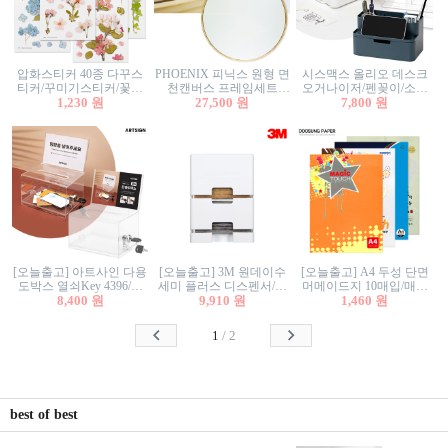
압화스티커 40종 다꾸스
PHOENIX 피닉스 원형 면
시스맥스 올리오 데스크
티커/꾸미기스티커/꽃스
천캔버스 프레임세트
오거나이저/펜꽂이/소품
티커/압화꽃책갈피/팬시
1,230 원
30cm/원형캔버스/플로팅
27,500 원
꽂이/소품함/정리함/수납
7,800 원
스티커
캔버스/액자캔버스
함/화장품정리함/데스크
정리
[오늘출고] 아트사인 다용
[오늘출고] 3M 원데이수
[오늘출고] A4 두성 단면
도박스 열쇠Key 4396/투
세미 플러스 디스펜서/소
머메이드지 10매입/매직
표함/건의함/모금함/응모
8,400 원
프트수세미5매+강력수세
9,910 원
터치/색지/색상지/색복사
1,460 원
함/추첨함/선거함/명함함/
미5매 포함
용지/POP용지/수채화WL/
이벤트함/투명박스
칼라색지/고급복사지
1
/
2
best of best