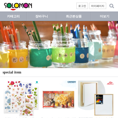
로그인
마이페이지
카테고리
장바구니
최근본상품
더보기
special item