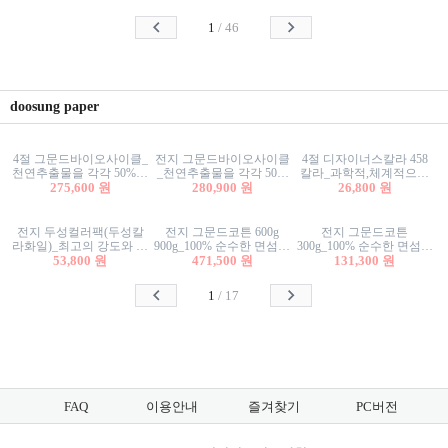
사리상자
스티커/팬시스티커
물스티커/팬시스티커
1
/
46
doosung paper
4절 그문드바이오사이클_
전지 그문드바이오사이클
4절 디자이너스칼라 458
천연추출물을 각각 50%이
_천연추출물을 각각 50%
칼라_과학적,체계적으로
상 함유한 친환경그래픽
275,600 원
이상 함유한 친환경그래
280,900 원
분류된 200색을 갖춘 색지
26,800 원
용지 600g
픽용지 600g
81.4g 116g 151g 209g 302g
전지 두성컬러팩(두성칼
전지 그문드코튼 600g
전지 그문드코튼
라화일)_최고의 강도와 평
900g_100% 순수한 면섬유
300g_100% 순수한 면섬유
활성을 지닌 다양한 컬러
53,800 원
로 만든 친환경프리미엄
471,500 원
로 만든 친환경프리미엄
131,300 원
의 색보드 157g 209g 262g
용지 110g 300g 600g 900g
용지 110g 300g 600g 900g
1
/
17
FAQ
이용안내
즐겨찾기
PC버전