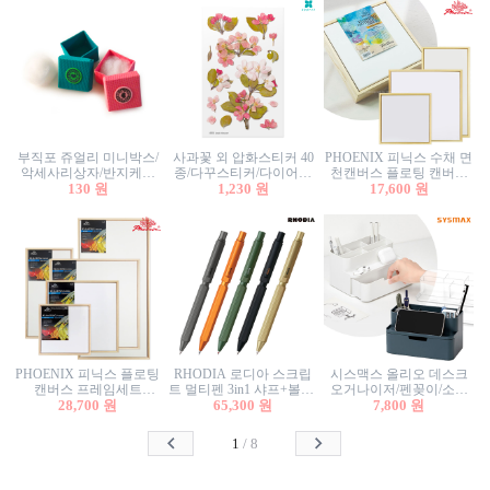
부직포 쥬얼리 미니박스/
사과꽃 외 압화스티커 40
PHOENIX 피닉스 수채 면
악세사리상자/반지케이
종/다꾸스티커/다이어리
천캔버스 플로팅 캔버스
스/반지상자/귀걸이상자/
130 원
꾸미기/꽃스티커/자연물
1,230 원
프레임세트 30x30cm/액자
17,600 원
귀걸이박스
스티커/팬시스티커
캔버스
PHOENIX 피닉스 플로팅
RHODIA 로디아 스크립
시스맥스 올리오 데스크
캔버스 프레임세트
트 멀티펜 3in1 샤프+볼펜/
오거나이저/펜꽂이/소품
50x50cm/액자캔버스/인테
28,700 원
무광택 알루미늄 육각배
65,300 원
꽂이/소품함/정리함/수납
7,800 원
리어소품
럴
함/화장품정리함/데스크
정리
1
/
8