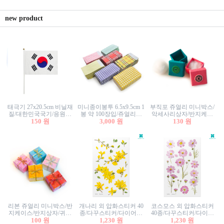
new product
태극기 27x20.5cm 비닐재
미니종이봉투 6.5x9.5cm 1
부직포 쥬얼리 미니박스/
질/대한민국국기/응원깃
봉 약 100장입/쥬얼리봉
악세사리상자/반지케이
발/행사깃발
150 원
투/증명사진봉투/악세사
3,000 원
스/반지상자/귀걸이상자/
130 원
리봉투/카드봉투/편지봉
귀걸이박스
투
리본 쥬얼리 미니박스/반
개나리 외 압화스티커 40
코스모스 외 압화스티커
지케이스/반지상자/귀걸
종/다꾸스티커/다이어리
40종/다꾸스티커/다이어
이상자/귀걸이박스/악세
100 원
꾸미기/꽃스티커/자연물
1,230 원
리꾸미기/꽃스티커/자연
1,230 원