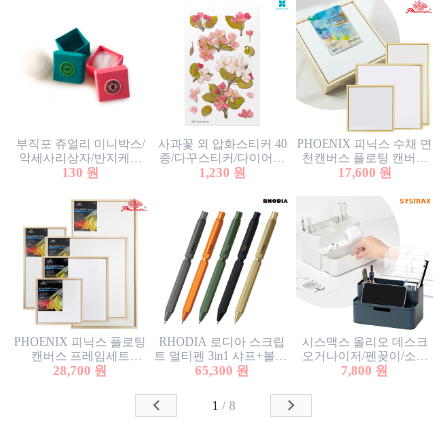
부직포 쥬얼리 미니박스/
사과꽃 외 압화스티커 40
PHOENIX 피닉스 수채 면
악세사리상자/반지케이
종/다꾸스티커/다이어리
천캔버스 플로팅 캔버스
스/반지상자/귀걸이상자/
130 원
꾸미기/꽃스티커/자연물
1,230 원
프레임세트 30x30cm/액자
17,600 원
귀걸이박스
스티커/팬시스티커
캔버스
PHOENIX 피닉스 플로팅
RHODIA 로디아 스크립
시스맥스 올리오 데스크
캔버스 프레임세트
트 멀티펜 3in1 샤프+볼펜/
오거나이저/펜꽂이/소품
50x50cm/액자캔버스/인테
28,700 원
무광택 알루미늄 육각배
65,300 원
꽂이/소품함/정리함/수납
7,800 원
리어소품
럴
함/화장품정리함/데스크
정리
1
/
8