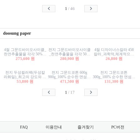
사리상자
스티커/팬시스티커
물스티커/팬시스티커
1
/
46
doosung paper
4절 그문드바이오사이클_
전지 그문드바이오사이클
4절 디자이너스칼라 458
천연추출물을 각각 50%이
_천연추출물을 각각 50%
칼라_과학적,체계적으로
상 함유한 친환경그래픽
275,600 원
이상 함유한 친환경그래
280,900 원
분류된 200색을 갖춘 색지
26,800 원
용지 600g
픽용지 600g
81.4g 116g 151g 209g 302g
전지 두성컬러팩(두성칼
전지 그문드코튼 600g
전지 그문드코튼
라화일)_최고의 강도와 평
900g_100% 순수한 면섬유
300g_100% 순수한 면섬유
활성을 지닌 다양한 컬러
53,800 원
로 만든 친환경프리미엄
471,500 원
로 만든 친환경프리미엄
131,300 원
의 색보드 157g 209g 262g
용지 110g 300g 600g 900g
용지 110g 300g 600g 900g
1
/
17
FAQ
이용안내
즐겨찾기
PC버전