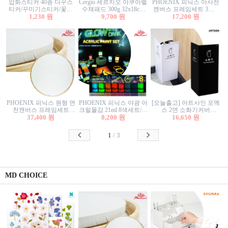
압화스티커 40종 다꾸스
Cergio 세르지오 아쿠아렐
PHOENIX 피닉스 아사천
티커/꾸미기스티커/꽃스
수채패드 300g 32x18cm
캔버스 프레임세트 3호F
티커/압화꽃책갈피/팬시
1,230 원
12매 1면제본
9,700 원
27.3x22cm 캔버스와 올림
17,200 원
스티커
액자세트/액자캔버스
PHOENIX 피닉스 원형 면
PHOENIX 피닉스 야광 아
[오늘출고] 아트사인 포멕
천캔버스 프레임세트
크릴물감 21ml 8색세트/야
스 2면 소화기커버
40cm/원형캔버스/플로팅
37,400 원
8,200 원
광물감
1470/1471/소화기커버/소
16,650 원
캔버스/액자캔버스
화기가림막/소화기보관
함/소화기거치대/소화기
1
/
3
안내판
MD CHOICE