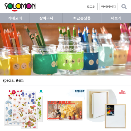
로그인
마이페이지
카테고리
장바구니
최근본상품
더보기
special item