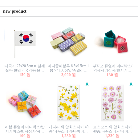
new product
태극기 27x20.5cm 비닐재
미니종이봉투 6.5x9.5cm 1
부직포 쥬얼리 미니박스/
질/대한민국국기/응원깃
봉 약 100장입/쥬얼리봉
악세사리상자/반지케이
발/행사깃발
150 원
투/증명사진봉투/악세사
3,000 원
스/반지상자/귀걸이상자/
130 원
리봉투/카드봉투/편지봉
귀걸이박스
투
리본 쥬얼리 미니박스/반
개나리 외 압화스티커 40
코스모스 외 압화스티커
지케이스/반지상자/귀걸
종/다꾸스티커/다이어리
40종/다꾸스티커/다이어
이상자/귀걸이박스/악세
100 원
꾸미기/꽃스티커/자연물
1,230 원
리꾸미기/꽃스티커/자연
1,230 원