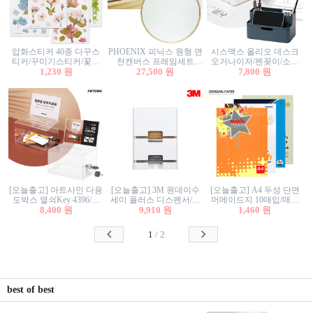
압화스티커 40종 다꾸스
PHOENIX 피닉스 원형 면
시스맥스 올리오 데스크
티커/꾸미기스티커/꽃스
천캔버스 프레임세트
오거나이저/펜꽂이/소품
티커/압화꽃책갈피/팬시
1,230 원
30cm/원형캔버스/플로팅
27,500 원
꽂이/소품함/정리함/수납
7,800 원
스티커
캔버스/액자캔버스
함/화장품정리함/데스크
정리
[오늘출고] 아트사인 다용
[오늘출고] 3M 원데이수
[오늘출고] A4 두성 단면
도박스 열쇠Key 4396/투
세미 플러스 디스펜서/소
머메이드지 10매입/매직
표함/건의함/모금함/응모
8,400 원
프트수세미5매+강력수세
9,910 원
터치/색지/색상지/색복사
1,460 원
함/추첨함/선거함/명함함/
미5매 포함
용지/POP용지/수채화WL/
이벤트함/투명박스
칼라색지/고급복사지
1
/
2
best of best