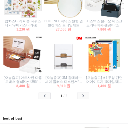
압화스티커 40종 다꾸스
PHOENIX 피닉스 원형 면
시스맥스 올리오 데스크
티커/꾸미기스티커/꽃스
천캔버스 프레임세트
오거나이저/펜꽂이/소품
티커/압화꽃책갈피/팬시
1,230 원
30cm/원형캔버스/플로팅
27,500 원
꽂이/소품함/정리함/수납
7,800 원
스티커
캔버스/액자캔버스
함/화장품정리함/데스크
정리
[오늘출고] 아트사인 다용
[오늘출고] 3M 원데이수
[오늘출고] A4 두성 단면
도박스 열쇠Key 4396/투
세미 플러스 디스펜서/소
머메이드지 10매입/매직
표함/건의함/모금함/응모
8,400 원
프트수세미5매+강력수세
9,910 원
터치/색지/색상지/색복사
1,460 원
함/추첨함/선거함/명함함/
미5매 포함
용지/POP용지/수채화WL/
이벤트함/투명박스
칼라색지/고급복사지
1
/
2
best of best