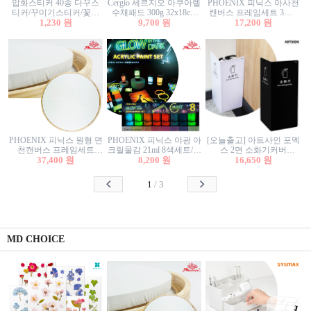
압화스티커 40종 다꾸스
Cergio 세르지오 아쿠아렐
PHOENIX 피닉스 아사천
티커/꾸미기스티커/꽃스
수채패드 300g 32x18cm
캔버스 프레임세트 3호F
티커/압화꽃책갈피/팬시
1,230 원
12매 1면제본
9,700 원
27.3x22cm 캔버스와 올림
17,200 원
스티커
액자세트/액자캔버스
PHOENIX 피닉스 원형 면
PHOENIX 피닉스 야광 아
[오늘출고] 아트사인 포멕
천캔버스 프레임세트
크릴물감 21ml 8색세트/야
스 2면 소화기커버
40cm/원형캔버스/플로팅
37,400 원
8,200 원
광물감
1470/1471/소화기커버/소
16,650 원
캔버스/액자캔버스
화기가림막/소화기보관
함/소화기거치대/소화기
1
/
3
안내판
MD CHOICE