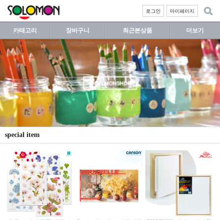
로그인
마이페이지
카테고리
장바구니
최근본상품
더보기
special item