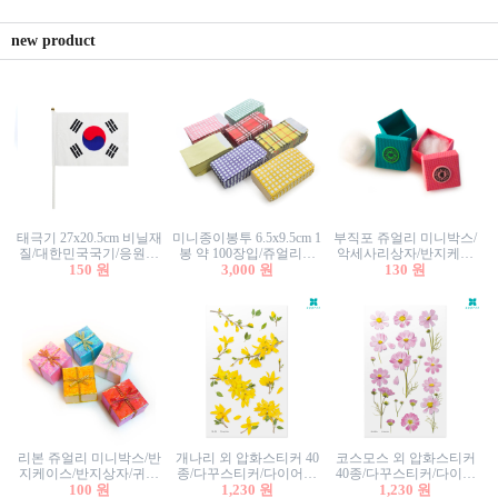
new product
태극기 27x20.5cm 비닐재
미니종이봉투 6.5x9.5cm 1
부직포 쥬얼리 미니박스/
질/대한민국국기/응원깃
봉 약 100장입/쥬얼리봉
악세사리상자/반지케이
발/행사깃발
150 원
투/증명사진봉투/악세사
3,000 원
스/반지상자/귀걸이상자/
130 원
리봉투/카드봉투/편지봉
귀걸이박스
투
리본 쥬얼리 미니박스/반
개나리 외 압화스티커 40
코스모스 외 압화스티커
지케이스/반지상자/귀걸
종/다꾸스티커/다이어리
40종/다꾸스티커/다이어
이상자/귀걸이박스/악세
100 원
꾸미기/꽃스티커/자연물
1,230 원
리꾸미기/꽃스티커/자연
1,230 원