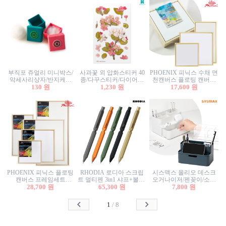
부직포 쥬얼리 미니박스/
사과꽃 외 압화스티커 40
PHOENIX 피닉스 수채 면
악세사리상자/반지케이
종/다꾸스티커/다이어리
천캔버스 플로팅 캔버스
스/반지상자/귀걸이상자/
130 원
꾸미기/꽃스티커/자연물
1,230 원
프레임세트 30x30cm/액자
17,600 원
귀걸이박스
스티커/팬시스티커
캔버스
PHOENIX 피닉스 플로팅
RHODIA 로디아 스크립
시스맥스 올리오 데스크
캔버스 프레임세트
트 멀티펜 3in1 샤프+볼펜/
오거나이저/펜꽂이/소품
50x50cm/액자캔버스/인테
28,700 원
무광택 알루미늄 육각배
65,300 원
꽂이/소품함/정리함/수납
7,800 원
리어소품
럴
함/화장품정리함/데스크
정리
1
/
8