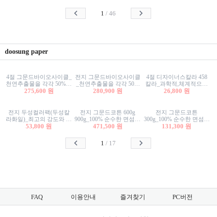
사리상자
스티커/팬시스티커
물스티커/팬시스티커
1
/
46
doosung paper
4절 그문드바이오사이클_
전지 그문드바이오사이클
4절 디자이너스칼라 458
천연추출물을 각각 50%이
_천연추출물을 각각 50%
칼라_과학적,체계적으로
상 함유한 친환경그래픽
275,600 원
이상 함유한 친환경그래
280,900 원
분류된 200색을 갖춘 색지
26,800 원
용지 600g
픽용지 600g
81.4g 116g 151g 209g 302g
전지 두성컬러팩(두성칼
전지 그문드코튼 600g
전지 그문드코튼
라화일)_최고의 강도와 평
900g_100% 순수한 면섬유
300g_100% 순수한 면섬유
활성을 지닌 다양한 컬러
53,800 원
로 만든 친환경프리미엄
471,500 원
로 만든 친환경프리미엄
131,300 원
의 색보드 157g 209g 262g
용지 110g 300g 600g 900g
용지 110g 300g 600g 900g
1
/
17
FAQ
이용안내
즐겨찾기
PC버전