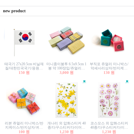
new product
태극기 27x20.5cm 비닐재
미니종이봉투 6.5x9.5cm 1
부직포 쥬얼리 미니박스/
질/대한민국국기/응원깃
봉 약 100장입/쥬얼리봉
악세사리상자/반지케이
발/행사깃발
150 원
투/증명사진봉투/악세사
3,000 원
스/반지상자/귀걸이상자/
130 원
리봉투/카드봉투/편지봉
귀걸이박스
투
리본 쥬얼리 미니박스/반
개나리 외 압화스티커 40
코스모스 외 압화스티커
지케이스/반지상자/귀걸
종/다꾸스티커/다이어리
40종/다꾸스티커/다이어
이상자/귀걸이박스/악세
100 원
꾸미기/꽃스티커/자연물
1,230 원
리꾸미기/꽃스티커/자연
1,230 원