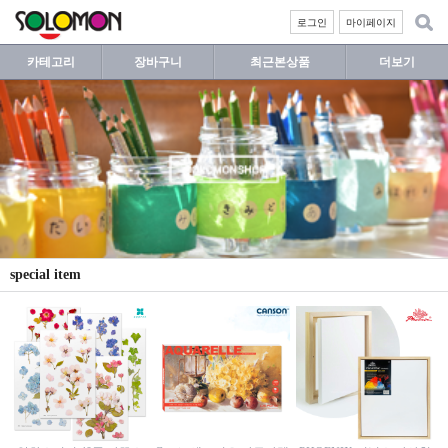
로그인
마이페이지
카테고리
장바구니
최근본상품
더보기
special item