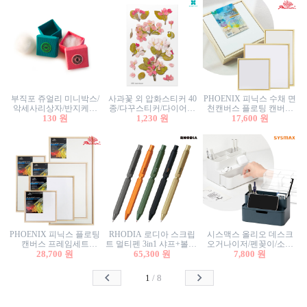
부직포 쥬얼리 미니박스/
사과꽃 외 압화스티커 40
PHOENIX 피닉스 수채 면
악세사리상자/반지케이
종/다꾸스티커/다이어리
천캔버스 플로팅 캔버스
스/반지상자/귀걸이상자/
130 원
꾸미기/꽃스티커/자연물
1,230 원
프레임세트 30x30cm/액자
17,600 원
귀걸이박스
스티커/팬시스티커
캔버스
PHOENIX 피닉스 플로팅
RHODIA 로디아 스크립
시스맥스 올리오 데스크
캔버스 프레임세트
트 멀티펜 3in1 샤프+볼펜/
오거나이저/펜꽂이/소품
50x50cm/액자캔버스/인테
28,700 원
무광택 알루미늄 육각배
65,300 원
꽂이/소품함/정리함/수납
7,800 원
리어소품
럴
함/화장품정리함/데스크
정리
1
/
8