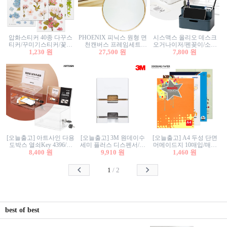
압화스티커 40종 다꾸스
PHOENIX 피닉스 원형 면
시스맥스 올리오 데스크
티커/꾸미기스티커/꽃스
천캔버스 프레임세트
오거나이저/펜꽂이/소품
티커/압화꽃책갈피/팬시
1,230 원
30cm/원형캔버스/플로팅
27,500 원
꽂이/소품함/정리함/수납
7,800 원
스티커
캔버스/액자캔버스
함/화장품정리함/데스크
정리
[오늘출고] 아트사인 다용
[오늘출고] 3M 원데이수
[오늘출고] A4 두성 단면
도박스 열쇠Key 4396/투
세미 플러스 디스펜서/소
머메이드지 10매입/매직
표함/건의함/모금함/응모
8,400 원
프트수세미5매+강력수세
9,910 원
터치/색지/색상지/색복사
1,460 원
함/추첨함/선거함/명함함/
미5매 포함
용지/POP용지/수채화WL/
이벤트함/투명박스
칼라색지/고급복사지
1
/
2
best of best