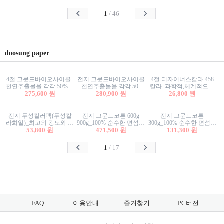
사리상자
스티커/팬시스티커
물스티커/팬시스티커
1
/
46
doosung paper
4절 그문드바이오사이클_
전지 그문드바이오사이클
4절 디자이너스칼라 458
천연추출물을 각각 50%이
_천연추출물을 각각 50%
칼라_과학적,체계적으로
상 함유한 친환경그래픽
275,600 원
이상 함유한 친환경그래
280,900 원
분류된 200색을 갖춘 색지
26,800 원
용지 600g
픽용지 600g
81.4g 116g 151g 209g 302g
전지 두성컬러팩(두성칼
전지 그문드코튼 600g
전지 그문드코튼
라화일)_최고의 강도와 평
900g_100% 순수한 면섬유
300g_100% 순수한 면섬유
활성을 지닌 다양한 컬러
53,800 원
로 만든 친환경프리미엄
471,500 원
로 만든 친환경프리미엄
131,300 원
의 색보드 157g 209g 262g
용지 110g 300g 600g 900g
용지 110g 300g 600g 900g
1
/
17
FAQ
이용안내
즐겨찾기
PC버전