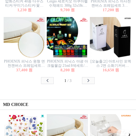
압화스티커 40종 다꾸스
Cergio 세르지오 아쿠아렐
PHOENIX 피닉스 아사천
티커/꾸미기스티커/꽃스
수채패드 300g 32x18cm
캔버스 프레임세트 3호F
티커/압화꽃책갈피/팬시
1,230 원
12매 1면제본
9,700 원
27.3x22cm 캔버스와 올림
17,200 원
스티커
액자세트/액자캔버스
PHOENIX 피닉스 원형 면
PHOENIX 피닉스 야광 아
[오늘출고] 아트사인 포멕
천캔버스 프레임세트
크릴물감 21ml 8색세트/야
스 2면 소화기커버
40cm/원형캔버스/플로팅
37,400 원
8,200 원
광물감
1470/1471/소화기커버/소
16,650 원
캔버스/액자캔버스
화기가림막/소화기보관
함/소화기거치대/소화기
1
/
3
안내판
MD CHOICE