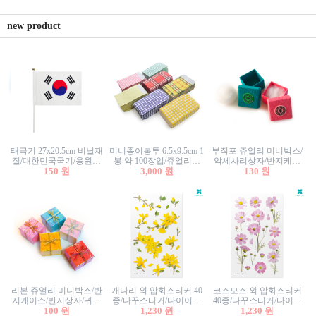
new product
태극기 27x20.5cm 비닐재
미니종이봉투 6.5x9.5cm 1
부직포 쥬얼리 미니박스/
질/대한민국국기/응원깃
봉 약 100장입/쥬얼리봉
악세사리상자/반지케이
발/행사깃발
150 원
투/증명사진봉투/악세사
3,000 원
스/반지상자/귀걸이상자/
130 원
리봉투/카드봉투/편지봉
귀걸이박스
투
리본 쥬얼리 미니박스/반
개나리 외 압화스티커 40
코스모스 외 압화스티커
지케이스/반지상자/귀걸
종/다꾸스티커/다이어리
40종/다꾸스티커/다이어
이상자/귀걸이박스/악세
100 원
꾸미기/꽃스티커/자연물
1,230 원
리꾸미기/꽃스티커/자연
1,230 원