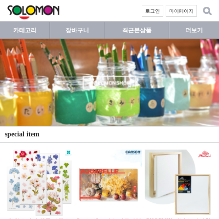
로그인
마이페이지
카테고리
장바구니
최근본상품
더보기
special item