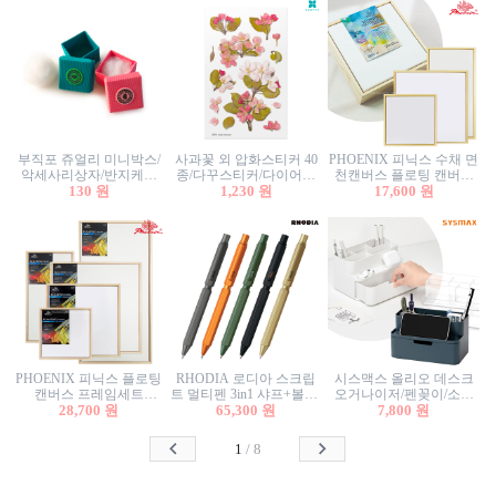
부직포 쥬얼리 미니박스/
사과꽃 외 압화스티커 40
PHOENIX 피닉스 수채 면
악세사리상자/반지케이
종/다꾸스티커/다이어리
천캔버스 플로팅 캔버스
스/반지상자/귀걸이상자/
130 원
꾸미기/꽃스티커/자연물
1,230 원
프레임세트 30x30cm/액자
17,600 원
귀걸이박스
스티커/팬시스티커
캔버스
PHOENIX 피닉스 플로팅
RHODIA 로디아 스크립
시스맥스 올리오 데스크
캔버스 프레임세트
트 멀티펜 3in1 샤프+볼펜/
오거나이저/펜꽂이/소품
50x50cm/액자캔버스/인테
28,700 원
무광택 알루미늄 육각배
65,300 원
꽂이/소품함/정리함/수납
7,800 원
리어소품
럴
함/화장품정리함/데스크
정리
1
/
8