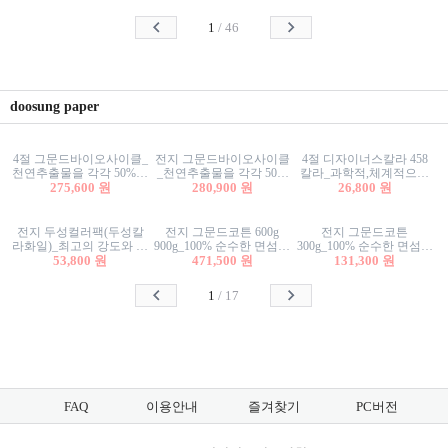
사리상자
스티커/팬시스티커
물스티커/팬시스티커
1
/
46
doosung paper
4절 그문드바이오사이클_
전지 그문드바이오사이클
4절 디자이너스칼라 458
천연추출물을 각각 50%이
_천연추출물을 각각 50%
칼라_과학적,체계적으로
상 함유한 친환경그래픽
275,600 원
이상 함유한 친환경그래
280,900 원
분류된 200색을 갖춘 색지
26,800 원
용지 600g
픽용지 600g
81.4g 116g 151g 209g 302g
전지 두성컬러팩(두성칼
전지 그문드코튼 600g
전지 그문드코튼
라화일)_최고의 강도와 평
900g_100% 순수한 면섬유
300g_100% 순수한 면섬유
활성을 지닌 다양한 컬러
53,800 원
로 만든 친환경프리미엄
471,500 원
로 만든 친환경프리미엄
131,300 원
의 색보드 157g 209g 262g
용지 110g 300g 600g 900g
용지 110g 300g 600g 900g
1
/
17
FAQ
이용안내
즐겨찾기
PC버전