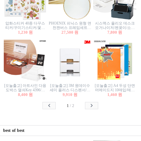
압화스티커 40종 다꾸스
PHOENIX 피닉스 원형 면
시스맥스 올리오 데스크
티커/꾸미기스티커/꽃스
천캔버스 프레임세트
오거나이저/펜꽂이/소품
티커/압화꽃책갈피/팬시
1,230 원
30cm/원형캔버스/플로팅
27,500 원
꽂이/소품함/정리함/수납
7,800 원
스티커
캔버스/액자캔버스
함/화장품정리함/데스크
정리
[오늘출고] 아트사인 다용
[오늘출고] 3M 원데이수
[오늘출고] A4 두성 단면
도박스 열쇠Key 4396/투
세미 플러스 디스펜서/소
머메이드지 10매입/매직
표함/건의함/모금함/응모
8,400 원
프트수세미5매+강력수세
9,910 원
터치/색지/색상지/색복사
1,460 원
함/추첨함/선거함/명함함/
미5매 포함
용지/POP용지/수채화WL/
이벤트함/투명박스
칼라색지/고급복사지
1
/
2
best of best