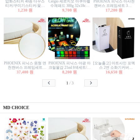
압화스티커 40종 다꾸스
Cergio 세르지오 아쿠아렐
PHOENIX 피닉스 아사천
티커/꾸미기스티커/꽃스
수채패드 300g 32x18cm
캔버스 프레임세트 3호F
티커/압화꽃책갈피/팬시
1,230 원
12매 1면제본
9,700 원
27.3x22cm 캔버스와 올림
17,200 원
스티커
액자세트/액자캔버스
PHOENIX 피닉스 원형 면
PHOENIX 피닉스 야광 아
[오늘출고] 아트사인 포멕
천캔버스 프레임세트
크릴물감 21ml 8색세트/야
스 2면 소화기커버
40cm/원형캔버스/플로팅
37,400 원
8,200 원
광물감
1470/1471/소화기커버/소
16,650 원
캔버스/액자캔버스
화기가림막/소화기보관
함/소화기거치대/소화기
1
/
3
안내판
MD CHOICE