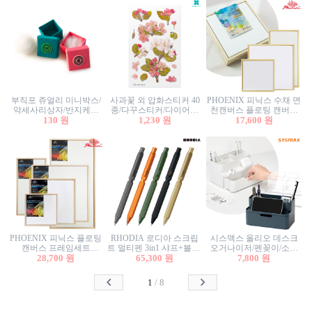
부직포 쥬얼리 미니박스/
사과꽃 외 압화스티커 40
PHOENIX 피닉스 수채 면
악세사리상자/반지케이
종/다꾸스티커/다이어리
천캔버스 플로팅 캔버스
스/반지상자/귀걸이상자/
130 원
꾸미기/꽃스티커/자연물
1,230 원
프레임세트 30x30cm/액자
17,600 원
귀걸이박스
스티커/팬시스티커
캔버스
PHOENIX 피닉스 플로팅
RHODIA 로디아 스크립
시스맥스 올리오 데스크
캔버스 프레임세트
트 멀티펜 3in1 샤프+볼펜/
오거나이저/펜꽂이/소품
50x50cm/액자캔버스/인테
28,700 원
무광택 알루미늄 육각배
65,300 원
꽂이/소품함/정리함/수납
7,800 원
리어소품
럴
함/화장품정리함/데스크
정리
1
/
8