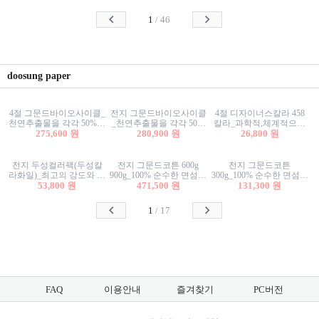
사리상자
스티커/팬시스티커
물스티커/팬시스티커
1
/
46
doosung paper
4절 그문드바이오사이클_
전지 그문드바이오사이클
4절 디자이너스칼라 458
천연추출물을 각각 50%이
_천연추출물을 각각 50%
칼라_과학적,체계적으로
상 함유한 친환경그래픽
275,600 원
이상 함유한 친환경그래
280,900 원
분류된 200색을 갖춘 색지
26,800 원
용지 600g
픽용지 600g
81.4g 116g 151g 209g 302g
전지 두성컬러팩(두성칼
전지 그문드코튼 600g
전지 그문드코튼
라화일)_최고의 강도와 평
900g_100% 순수한 면섬유
300g_100% 순수한 면섬유
활성을 지닌 다양한 컬러
53,800 원
로 만든 친환경프리미엄
471,500 원
로 만든 친환경프리미엄
131,300 원
의 색보드 157g 209g 262g
용지 110g 300g 600g 900g
용지 110g 300g 600g 900g
1
/
17
FAQ
이용안내
즐겨찾기
PC버전