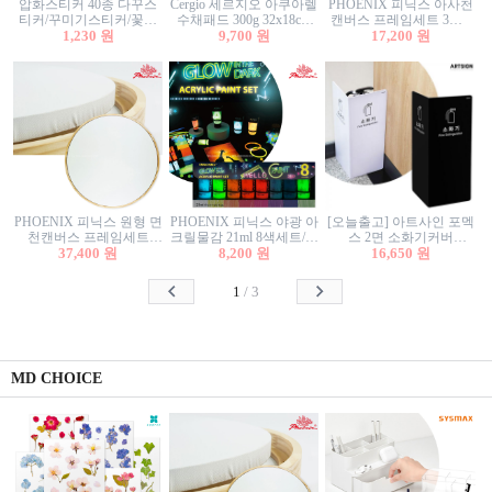
압화스티커 40종 다꾸스
Cergio 세르지오 아쿠아렐
PHOENIX 피닉스 아사천
티커/꾸미기스티커/꽃스
수채패드 300g 32x18cm
캔버스 프레임세트 3호F
티커/압화꽃책갈피/팬시
1,230 원
12매 1면제본
9,700 원
27.3x22cm 캔버스와 올림
17,200 원
스티커
액자세트/액자캔버스
PHOENIX 피닉스 원형 면
PHOENIX 피닉스 야광 아
[오늘출고] 아트사인 포멕
천캔버스 프레임세트
크릴물감 21ml 8색세트/야
스 2면 소화기커버
40cm/원형캔버스/플로팅
37,400 원
8,200 원
광물감
1470/1471/소화기커버/소
16,650 원
캔버스/액자캔버스
화기가림막/소화기보관
함/소화기거치대/소화기
1
/
3
안내판
MD CHOICE