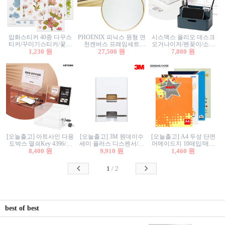
압화스티커 40종 다꾸스
PHOENIX 피닉스 원형 면
시스맥스 올리오 데스크
티커/꾸미기스티커/꽃스
천캔버스 프레임세트
오거나이저/펜꽂이/소품
티커/압화꽃책갈피/팬시
1,230 원
30cm/원형캔버스/플로팅
27,500 원
꽂이/소품함/정리함/수납
7,800 원
스티커
캔버스/액자캔버스
함/화장품정리함/데스크
정리
[오늘출고] 아트사인 다용
[오늘출고] 3M 원데이수
[오늘출고] A4 두성 단면
도박스 열쇠Key 4396/투
세미 플러스 디스펜서/소
머메이드지 10매입/매직
표함/건의함/모금함/응모
8,400 원
프트수세미5매+강력수세
9,910 원
터치/색지/색상지/색복사
1,460 원
함/추첨함/선거함/명함함/
미5매 포함
용지/POP용지/수채화WL/
이벤트함/투명박스
칼라색지/고급복사지
1
/
2
best of best