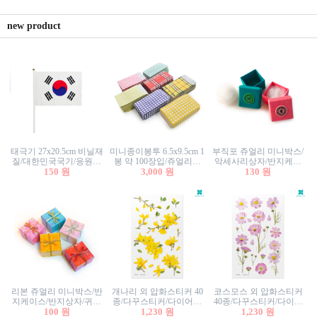
new product
태극기 27x20.5cm 비닐재
미니종이봉투 6.5x9.5cm 1
부직포 쥬얼리 미니박스/
질/대한민국국기/응원깃
봉 약 100장입/쥬얼리봉
악세사리상자/반지케이
발/행사깃발
150 원
투/증명사진봉투/악세사
3,000 원
스/반지상자/귀걸이상자/
130 원
리봉투/카드봉투/편지봉
귀걸이박스
투
리본 쥬얼리 미니박스/반
개나리 외 압화스티커 40
코스모스 외 압화스티커
지케이스/반지상자/귀걸
종/다꾸스티커/다이어리
40종/다꾸스티커/다이어
이상자/귀걸이박스/악세
100 원
꾸미기/꽃스티커/자연물
1,230 원
리꾸미기/꽃스티커/자연
1,230 원