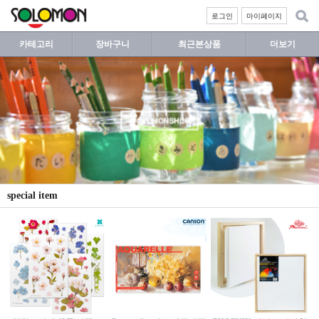
로그인
마이페이지
카테고리
장바구니
최근본상품
더보기
special item