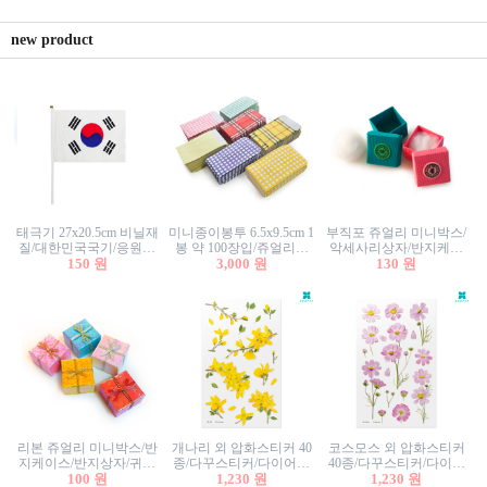
new product
태극기 27x20.5cm 비닐재
미니종이봉투 6.5x9.5cm 1
부직포 쥬얼리 미니박스/
질/대한민국국기/응원깃
봉 약 100장입/쥬얼리봉
악세사리상자/반지케이
발/행사깃발
150 원
투/증명사진봉투/악세사
3,000 원
스/반지상자/귀걸이상자/
130 원
리봉투/카드봉투/편지봉
귀걸이박스
투
리본 쥬얼리 미니박스/반
개나리 외 압화스티커 40
코스모스 외 압화스티커
지케이스/반지상자/귀걸
종/다꾸스티커/다이어리
40종/다꾸스티커/다이어
이상자/귀걸이박스/악세
100 원
꾸미기/꽃스티커/자연물
1,230 원
리꾸미기/꽃스티커/자연
1,230 원