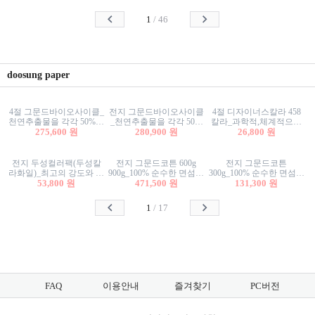
사리상자
스티커/팬시스티커
물스티커/팬시스티커
1
/
46
doosung paper
4절 그문드바이오사이클_
전지 그문드바이오사이클
4절 디자이너스칼라 458
천연추출물을 각각 50%이
_천연추출물을 각각 50%
칼라_과학적,체계적으로
상 함유한 친환경그래픽
275,600 원
이상 함유한 친환경그래
280,900 원
분류된 200색을 갖춘 색지
26,800 원
용지 600g
픽용지 600g
81.4g 116g 151g 209g 302g
전지 두성컬러팩(두성칼
전지 그문드코튼 600g
전지 그문드코튼
라화일)_최고의 강도와 평
900g_100% 순수한 면섬유
300g_100% 순수한 면섬유
활성을 지닌 다양한 컬러
53,800 원
로 만든 친환경프리미엄
471,500 원
로 만든 친환경프리미엄
131,300 원
의 색보드 157g 209g 262g
용지 110g 300g 600g 900g
용지 110g 300g 600g 900g
1
/
17
FAQ
이용안내
즐겨찾기
PC버전