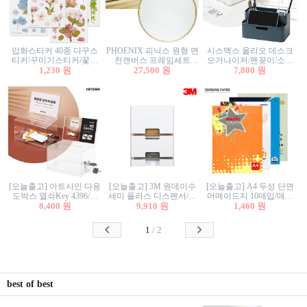
압화스티커 40종 다꾸스
PHOENIX 피닉스 원형 면
시스맥스 올리오 데스크
티커/꾸미기스티커/꽃스
천캔버스 프레임세트
오거나이저/펜꽂이/소품
티커/압화꽃책갈피/팬시
1,230 원
30cm/원형캔버스/플로팅
27,500 원
꽂이/소품함/정리함/수납
7,800 원
스티커
캔버스/액자캔버스
함/화장품정리함/데스크
정리
[오늘출고] 아트사인 다용
[오늘출고] 3M 원데이수
[오늘출고] A4 두성 단면
도박스 열쇠Key 4396/투
세미 플러스 디스펜서/소
머메이드지 10매입/매직
표함/건의함/모금함/응모
8,400 원
프트수세미5매+강력수세
9,910 원
터치/색지/색상지/색복사
1,460 원
함/추첨함/선거함/명함함/
미5매 포함
용지/POP용지/수채화WL/
이벤트함/투명박스
칼라색지/고급복사지
1
/
2
best of best