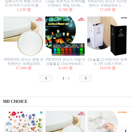
압화스티커 40종 다꾸스
Cergio 세르지오 아쿠아렐
PHOENIX 피닉스 아사천
티커/꾸미기스티커/꽃스
수채패드 300g 32x18cm
캔버스 프레임세트 3호F
티커/압화꽃책갈피/팬시
1,230 원
12매 1면제본
9,700 원
27.3x22cm 캔버스와 올림
17,200 원
스티커
액자세트/액자캔버스
PHOENIX 피닉스 원형 면
PHOENIX 피닉스 야광 아
[오늘출고] 아트사인 포멕
천캔버스 프레임세트
크릴물감 21ml 8색세트/야
스 2면 소화기커버
40cm/원형캔버스/플로팅
37,400 원
8,200 원
광물감
1470/1471/소화기커버/소
16,650 원
캔버스/액자캔버스
화기가림막/소화기보관
함/소화기거치대/소화기
1
/
3
안내판
MD CHOICE