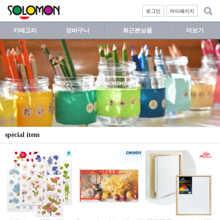
로그인
마이페이지
카테고리
장바구니
최근본상품
더보기
special item