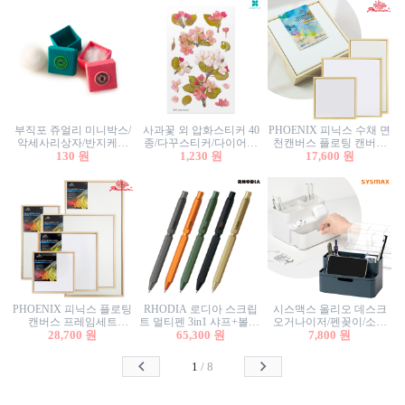
부직포 쥬얼리 미니박스/
사과꽃 외 압화스티커 40
PHOENIX 피닉스 수채 면
악세사리상자/반지케이
종/다꾸스티커/다이어리
천캔버스 플로팅 캔버스
스/반지상자/귀걸이상자/
130 원
꾸미기/꽃스티커/자연물
1,230 원
프레임세트 30x30cm/액자
17,600 원
귀걸이박스
스티커/팬시스티커
캔버스
PHOENIX 피닉스 플로팅
RHODIA 로디아 스크립
시스맥스 올리오 데스크
캔버스 프레임세트
트 멀티펜 3in1 샤프+볼펜/
오거나이저/펜꽂이/소품
50x50cm/액자캔버스/인테
28,700 원
무광택 알루미늄 육각배
65,300 원
꽂이/소품함/정리함/수납
7,800 원
리어소품
럴
함/화장품정리함/데스크
정리
1
/
8