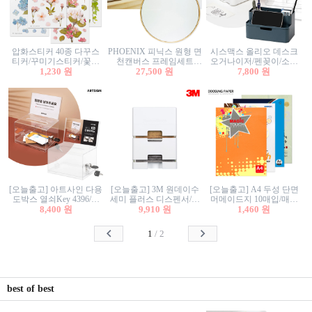
압화스티커 40종 다꾸스
PHOENIX 피닉스 원형 면
시스맥스 올리오 데스크
티커/꾸미기스티커/꽃스
천캔버스 프레임세트
오거나이저/펜꽂이/소품
티커/압화꽃책갈피/팬시
1,230 원
30cm/원형캔버스/플로팅
27,500 원
꽂이/소품함/정리함/수납
7,800 원
스티커
캔버스/액자캔버스
함/화장품정리함/데스크
정리
[오늘출고] 아트사인 다용
[오늘출고] 3M 원데이수
[오늘출고] A4 두성 단면
도박스 열쇠Key 4396/투
세미 플러스 디스펜서/소
머메이드지 10매입/매직
표함/건의함/모금함/응모
8,400 원
프트수세미5매+강력수세
9,910 원
터치/색지/색상지/색복사
1,460 원
함/추첨함/선거함/명함함/
미5매 포함
용지/POP용지/수채화WL/
이벤트함/투명박스
칼라색지/고급복사지
1
/
2
best of best