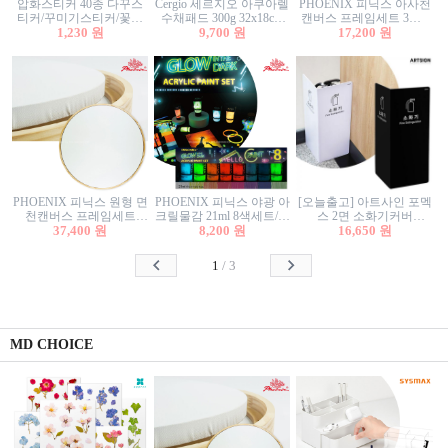
압화스티커 40종 다꾸스
Cergio 세르지오 아쿠아렐
PHOENIX 피닉스 아사천
티커/꾸미기스티커/꽃스
수채패드 300g 32x18cm
캔버스 프레임세트 3호F
티커/압화꽃책갈피/팬시
1,230 원
12매 1면제본
9,700 원
27.3x22cm 캔버스와 올림
17,200 원
스티커
액자세트/액자캔버스
PHOENIX 피닉스 원형 면
PHOENIX 피닉스 야광 아
[오늘출고] 아트사인 포멕
천캔버스 프레임세트
크릴물감 21ml 8색세트/야
스 2면 소화기커버
40cm/원형캔버스/플로팅
37,400 원
8,200 원
광물감
1470/1471/소화기커버/소
16,650 원
캔버스/액자캔버스
화기가림막/소화기보관
함/소화기거치대/소화기
1
/
3
안내판
MD CHOICE