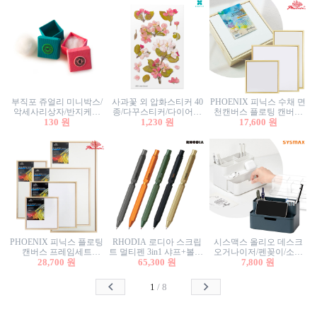
부직포 쥬얼리 미니박스/
사과꽃 외 압화스티커 40
PHOENIX 피닉스 수채 면
악세사리상자/반지케이
종/다꾸스티커/다이어리
천캔버스 플로팅 캔버스
스/반지상자/귀걸이상자/
130 원
꾸미기/꽃스티커/자연물
1,230 원
프레임세트 30x30cm/액자
17,600 원
귀걸이박스
스티커/팬시스티커
캔버스
PHOENIX 피닉스 플로팅
RHODIA 로디아 스크립
시스맥스 올리오 데스크
캔버스 프레임세트
트 멀티펜 3in1 샤프+볼펜/
오거나이저/펜꽂이/소품
50x50cm/액자캔버스/인테
28,700 원
무광택 알루미늄 육각배
65,300 원
꽂이/소품함/정리함/수납
7,800 원
리어소품
럴
함/화장품정리함/데스크
정리
1
/
8