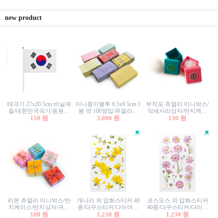
new product
태극기 27x20.5cm 비닐재
미니종이봉투 6.5x9.5cm 1
부직포 쥬얼리 미니박스/
질/대한민국국기/응원깃
봉 약 100장입/쥬얼리봉
악세사리상자/반지케이
발/행사깃발
150 원
투/증명사진봉투/악세사
3,000 원
스/반지상자/귀걸이상자/
130 원
리봉투/카드봉투/편지봉
귀걸이박스
투
리본 쥬얼리 미니박스/반
개나리 외 압화스티커 40
코스모스 외 압화스티커
지케이스/반지상자/귀걸
종/다꾸스티커/다이어리
40종/다꾸스티커/다이어
이상자/귀걸이박스/악세
100 원
꾸미기/꽃스티커/자연물
1,230 원
리꾸미기/꽃스티커/자연
1,230 원