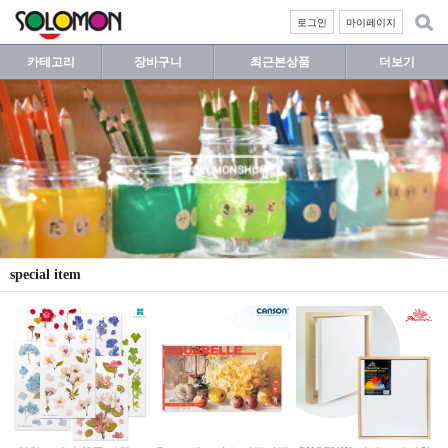
로그인
마이페이지
카테고리
장바구니
최근본상품
더보기
special item