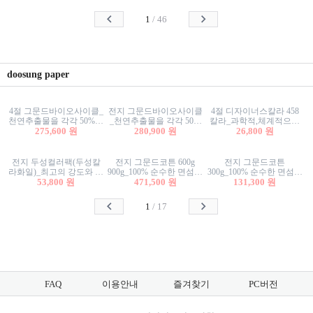
사리상자
스티커/팬시스티커
물스티커/팬시스티커
1
/
46
doosung paper
4절 그문드바이오사이클_
전지 그문드바이오사이클
4절 디자이너스칼라 458
천연추출물을 각각 50%이
_천연추출물을 각각 50%
칼라_과학적,체계적으로
상 함유한 친환경그래픽
275,600 원
이상 함유한 친환경그래
280,900 원
분류된 200색을 갖춘 색지
26,800 원
용지 600g
픽용지 600g
81.4g 116g 151g 209g 302g
전지 두성컬러팩(두성칼
전지 그문드코튼 600g
전지 그문드코튼
라화일)_최고의 강도와 평
900g_100% 순수한 면섬유
300g_100% 순수한 면섬유
활성을 지닌 다양한 컬러
53,800 원
로 만든 친환경프리미엄
471,500 원
로 만든 친환경프리미엄
131,300 원
의 색보드 157g 209g 262g
용지 110g 300g 600g 900g
용지 110g 300g 600g 900g
1
/
17
FAQ
이용안내
즐겨찾기
PC버전