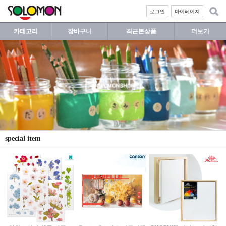
로그인
마이페이지
카테고리
장바구니
최근본상품
더보기
special item