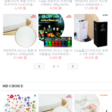
압화스티커 40종 다꾸스
Cergio 세르지오 아쿠아렐
PHOENIX 피닉스 아사천
티커/꾸미기스티커/꽃스
수채패드 300g 32x18cm
캔버스 프레임세트 3호F
티커/압화꽃책갈피/팬시
1,230 원
12매 1면제본
9,700 원
27.3x22cm 캔버스와 올림
17,200 원
스티커
액자세트/액자캔버스
PHOENIX 피닉스 원형 면
PHOENIX 피닉스 야광 아
[오늘출고] 아트사인 포멕
천캔버스 프레임세트
크릴물감 21ml 8색세트/야
스 2면 소화기커버
40cm/원형캔버스/플로팅
37,400 원
8,200 원
광물감
1470/1471/소화기커버/소
16,650 원
캔버스/액자캔버스
화기가림막/소화기보관
함/소화기거치대/소화기
1
/
3
안내판
MD CHOICE