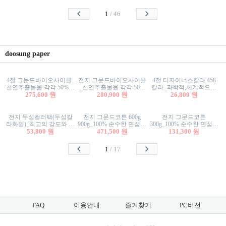
사리상자
스티커/팬시스티커
물스티커/팬시스티커
1
/
46
doosung paper
4절 그문드바이오사이클_
전지 그문드바이오사이클
4절 디자이너스칼라 458
천연추출물을 각각 50%이
_천연추출물을 각각 50%
칼라_과학적,체계적으로
상 함유한 친환경그래픽
275,600 원
이상 함유한 친환경그래
280,900 원
분류된 200색을 갖춘 색지
26,800 원
용지 600g
픽용지 600g
81.4g 116g 151g 209g 302g
전지 두성컬러팩(두성칼
전지 그문드코튼 600g
전지 그문드코튼
라화일)_최고의 강도와 평
900g_100% 순수한 면섬유
300g_100% 순수한 면섬유
활성을 지닌 다양한 컬러
53,800 원
로 만든 친환경프리미엄
471,500 원
로 만든 친환경프리미엄
131,300 원
의 색보드 157g 209g 262g
용지 110g 300g 600g 900g
용지 110g 300g 600g 900g
1
/
17
FAQ
이용안내
즐겨찾기
PC버전