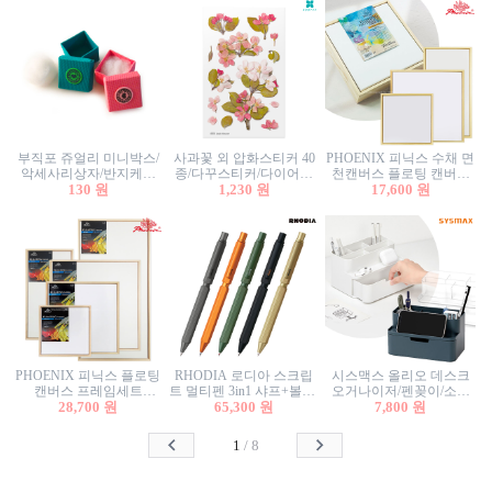
부직포 쥬얼리 미니박스/
사과꽃 외 압화스티커 40
PHOENIX 피닉스 수채 면
악세사리상자/반지케이
종/다꾸스티커/다이어리
천캔버스 플로팅 캔버스
스/반지상자/귀걸이상자/
130 원
꾸미기/꽃스티커/자연물
1,230 원
프레임세트 30x30cm/액자
17,600 원
귀걸이박스
스티커/팬시스티커
캔버스
PHOENIX 피닉스 플로팅
RHODIA 로디아 스크립
시스맥스 올리오 데스크
캔버스 프레임세트
트 멀티펜 3in1 샤프+볼펜/
오거나이저/펜꽂이/소품
50x50cm/액자캔버스/인테
28,700 원
무광택 알루미늄 육각배
65,300 원
꽂이/소품함/정리함/수납
7,800 원
리어소품
럴
함/화장품정리함/데스크
정리
1
/
8