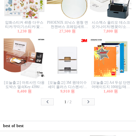
압화스티커 40종 다꾸스
PHOENIX 피닉스 원형 면
시스맥스 올리오 데스크
티커/꾸미기스티커/꽃스
천캔버스 프레임세트
오거나이저/펜꽂이/소품
티커/압화꽃책갈피/팬시
1,230 원
30cm/원형캔버스/플로팅
27,500 원
꽂이/소품함/정리함/수납
7,800 원
스티커
캔버스/액자캔버스
함/화장품정리함/데스크
정리
[오늘출고] 아트사인 다용
[오늘출고] 3M 원데이수
[오늘출고] A4 두성 단면
도박스 열쇠Key 4396/투
세미 플러스 디스펜서/소
머메이드지 10매입/매직
표함/건의함/모금함/응모
8,400 원
프트수세미5매+강력수세
9,910 원
터치/색지/색상지/색복사
1,460 원
함/추첨함/선거함/명함함/
미5매 포함
용지/POP용지/수채화WL/
이벤트함/투명박스
칼라색지/고급복사지
1
/
2
best of best