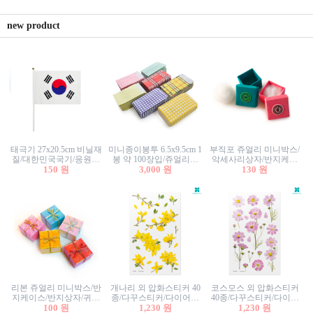
new product
태극기 27x20.5cm 비닐재
미니종이봉투 6.5x9.5cm 1
부직포 쥬얼리 미니박스/
질/대한민국국기/응원깃
봉 약 100장입/쥬얼리봉
악세사리상자/반지케이
발/행사깃발
150 원
투/증명사진봉투/악세사
3,000 원
스/반지상자/귀걸이상자/
130 원
리봉투/카드봉투/편지봉
귀걸이박스
투
리본 쥬얼리 미니박스/반
개나리 외 압화스티커 40
코스모스 외 압화스티커
지케이스/반지상자/귀걸
종/다꾸스티커/다이어리
40종/다꾸스티커/다이어
이상자/귀걸이박스/악세
100 원
꾸미기/꽃스티커/자연물
1,230 원
리꾸미기/꽃스티커/자연
1,230 원