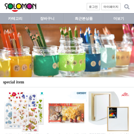
로그인
마이페이지
카테고리
장바구니
최근본상품
더보기
special item