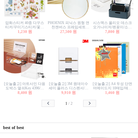
압화스티커 40종 다꾸스
PHOENIX 피닉스 원형 면
시스맥스 올리오 데스크
티커/꾸미기스티커/꽃스
천캔버스 프레임세트
오거나이저/펜꽂이/소품
티커/압화꽃책갈피/팬시
1,230 원
30cm/원형캔버스/플로팅
27,500 원
꽂이/소품함/정리함/수납
7,800 원
스티커
캔버스/액자캔버스
함/화장품정리함/데스크
정리
[오늘출고] 아트사인 다용
[오늘출고] 3M 원데이수
[오늘출고] A4 두성 단면
도박스 열쇠Key 4396/투
세미 플러스 디스펜서/소
머메이드지 10매입/매직
표함/건의함/모금함/응모
8,400 원
프트수세미5매+강력수세
9,910 원
터치/색지/색상지/색복사
1,460 원
함/추첨함/선거함/명함함/
미5매 포함
용지/POP용지/수채화WL/
이벤트함/투명박스
칼라색지/고급복사지
1
/
2
best of best