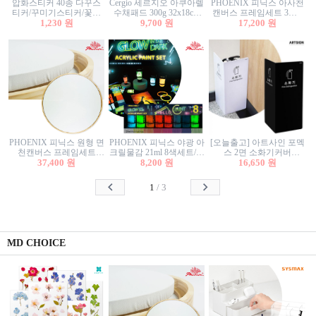
압화스티커 40종 다꾸스
Cergio 세르지오 아쿠아렐
PHOENIX 피닉스 아사천
티커/꾸미기스티커/꽃스
수채패드 300g 32x18cm
캔버스 프레임세트 3호F
티커/압화꽃책갈피/팬시
1,230 원
12매 1면제본
9,700 원
27.3x22cm 캔버스와 올림
17,200 원
스티커
액자세트/액자캔버스
PHOENIX 피닉스 원형 면
PHOENIX 피닉스 야광 아
[오늘출고] 아트사인 포멕
천캔버스 프레임세트
크릴물감 21ml 8색세트/야
스 2면 소화기커버
40cm/원형캔버스/플로팅
37,400 원
8,200 원
광물감
1470/1471/소화기커버/소
16,650 원
캔버스/액자캔버스
화기가림막/소화기보관
함/소화기거치대/소화기
1
/
3
안내판
MD CHOICE