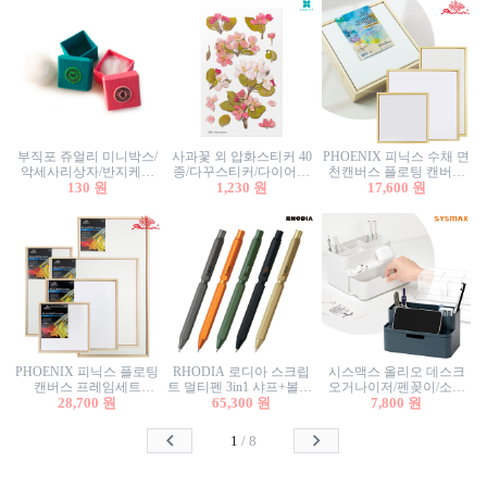
부직포 쥬얼리 미니박스/
사과꽃 외 압화스티커 40
PHOENIX 피닉스 수채 면
악세사리상자/반지케이
종/다꾸스티커/다이어리
천캔버스 플로팅 캔버스
스/반지상자/귀걸이상자/
130 원
꾸미기/꽃스티커/자연물
1,230 원
프레임세트 30x30cm/액자
17,600 원
귀걸이박스
스티커/팬시스티커
캔버스
PHOENIX 피닉스 플로팅
RHODIA 로디아 스크립
시스맥스 올리오 데스크
캔버스 프레임세트
트 멀티펜 3in1 샤프+볼펜/
오거나이저/펜꽂이/소품
50x50cm/액자캔버스/인테
28,700 원
무광택 알루미늄 육각배
65,300 원
꽂이/소품함/정리함/수납
7,800 원
리어소품
럴
함/화장품정리함/데스크
정리
1
/
8