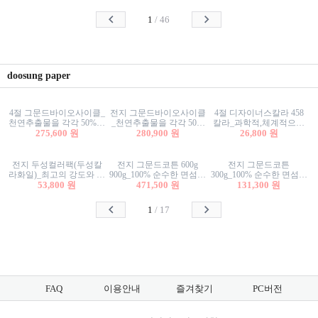
사리상자
스티커/팬시스티커
물스티커/팬시스티커
1
/
46
doosung paper
4절 그문드바이오사이클_
전지 그문드바이오사이클
4절 디자이너스칼라 458
천연추출물을 각각 50%이
_천연추출물을 각각 50%
칼라_과학적,체계적으로
상 함유한 친환경그래픽
275,600 원
이상 함유한 친환경그래
280,900 원
분류된 200색을 갖춘 색지
26,800 원
용지 600g
픽용지 600g
81.4g 116g 151g 209g 302g
전지 두성컬러팩(두성칼
전지 그문드코튼 600g
전지 그문드코튼
라화일)_최고의 강도와 평
900g_100% 순수한 면섬유
300g_100% 순수한 면섬유
활성을 지닌 다양한 컬러
53,800 원
로 만든 친환경프리미엄
471,500 원
로 만든 친환경프리미엄
131,300 원
의 색보드 157g 209g 262g
용지 110g 300g 600g 900g
용지 110g 300g 600g 900g
1
/
17
FAQ
이용안내
즐겨찾기
PC버전