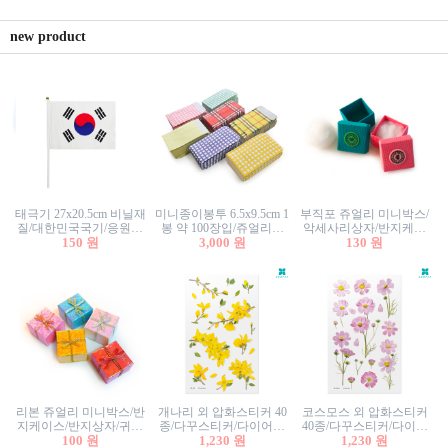
new product
태극기 27x20.5cm 비닐재
미니종이봉투 6.5x9.5cm 1
부직포 쥬얼리 미니박스/
질/대한민국국기/응원깃
봉 약 100장입/쥬얼리봉
악세사리상자/반지케이
발/행사깃발
150 원
투/증명사진봉투/악세사
3,000 원
스/반지상자/귀걸이상자/
130 원
리봉투/카드봉투/편지봉
귀걸이박스
투
리본 쥬얼리 미니박스/반
개나리 외 압화스티커 40
코스모스 외 압화스티커
지케이스/반지상자/귀걸
종/다꾸스티커/다이어리
40종/다꾸스티커/다이어
이상자/귀걸이박스/악세
100 원
꾸미기/꽃스티커/자연물
1,230 원
리꾸미기/꽃스티커/자연
1,230 원