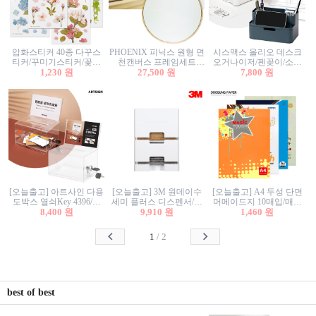
압화스티커 40종 다꾸스
PHOENIX 피닉스 원형 면
시스맥스 올리오 데스크
티커/꾸미기스티커/꽃스
천캔버스 프레임세트
오거나이저/펜꽂이/소품
티커/압화꽃책갈피/팬시
1,230 원
30cm/원형캔버스/플로팅
27,500 원
꽂이/소품함/정리함/수납
7,800 원
스티커
캔버스/액자캔버스
함/화장품정리함/데스크
정리
[오늘출고] 아트사인 다용
[오늘출고] 3M 원데이수
[오늘출고] A4 두성 단면
도박스 열쇠Key 4396/투
세미 플러스 디스펜서/소
머메이드지 10매입/매직
표함/건의함/모금함/응모
8,400 원
프트수세미5매+강력수세
9,910 원
터치/색지/색상지/색복사
1,460 원
함/추첨함/선거함/명함함/
미5매 포함
용지/POP용지/수채화WL/
이벤트함/투명박스
칼라색지/고급복사지
1
/
2
best of best