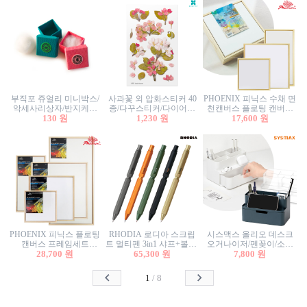
부직포 쥬얼리 미니박스/
사과꽃 외 압화스티커 40
PHOENIX 피닉스 수채 면
악세사리상자/반지케이
종/다꾸스티커/다이어리
천캔버스 플로팅 캔버스
스/반지상자/귀걸이상자/
130 원
꾸미기/꽃스티커/자연물
1,230 원
프레임세트 30x30cm/액자
17,600 원
귀걸이박스
스티커/팬시스티커
캔버스
PHOENIX 피닉스 플로팅
RHODIA 로디아 스크립
시스맥스 올리오 데스크
캔버스 프레임세트
트 멀티펜 3in1 샤프+볼펜/
오거나이저/펜꽂이/소품
50x50cm/액자캔버스/인테
28,700 원
무광택 알루미늄 육각배
65,300 원
꽂이/소품함/정리함/수납
7,800 원
리어소품
럴
함/화장품정리함/데스크
정리
1
/
8