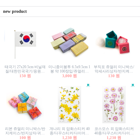
new product
태극기 27x20.5cm 비닐재
미니종이봉투 6.5x9.5cm 1
부직포 쥬얼리 미니박스/
질/대한민국국기/응원깃
봉 약 100장입/쥬얼리봉
악세사리상자/반지케이
발/행사깃발
150 원
투/증명사진봉투/악세사
3,000 원
스/반지상자/귀걸이상자/
130 원
리봉투/카드봉투/편지봉
귀걸이박스
투
리본 쥬얼리 미니박스/반
개나리 외 압화스티커 40
코스모스 외 압화스티커
지케이스/반지상자/귀걸
종/다꾸스티커/다이어리
40종/다꾸스티커/다이어
이상자/귀걸이박스/악세
100 원
꾸미기/꽃스티커/자연물
1,230 원
리꾸미기/꽃스티커/자연
1,230 원