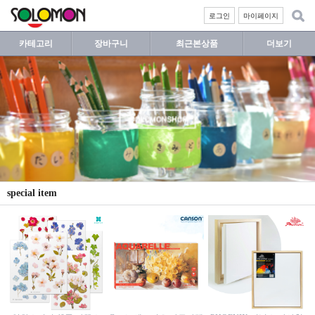
로그인
마이페이지
카테고리
장바구니
최근본상품
더보기
special item