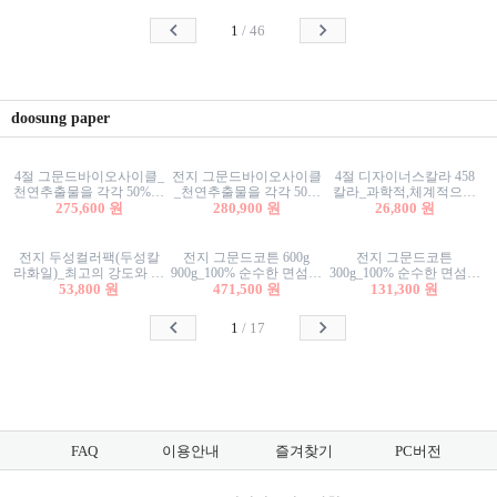
사리상자
스티커/팬시스티커
물스티커/팬시스티커
1
/
46
doosung paper
4절 그문드바이오사이클_
전지 그문드바이오사이클
4절 디자이너스칼라 458
천연추출물을 각각 50%이
_천연추출물을 각각 50%
칼라_과학적,체계적으로
상 함유한 친환경그래픽
275,600 원
이상 함유한 친환경그래
280,900 원
분류된 200색을 갖춘 색지
26,800 원
용지 600g
픽용지 600g
81.4g 116g 151g 209g 302g
전지 두성컬러팩(두성칼
전지 그문드코튼 600g
전지 그문드코튼
라화일)_최고의 강도와 평
900g_100% 순수한 면섬유
300g_100% 순수한 면섬유
활성을 지닌 다양한 컬러
53,800 원
로 만든 친환경프리미엄
471,500 원
로 만든 친환경프리미엄
131,300 원
의 색보드 157g 209g 262g
용지 110g 300g 600g 900g
용지 110g 300g 600g 900g
1
/
17
FAQ
이용안내
즐겨찾기
PC버전