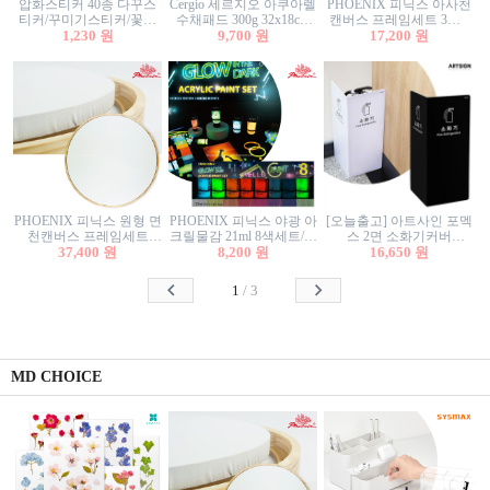
압화스티커 40종 다꾸스
Cergio 세르지오 아쿠아렐
PHOENIX 피닉스 아사천
티커/꾸미기스티커/꽃스
수채패드 300g 32x18cm
캔버스 프레임세트 3호F
티커/압화꽃책갈피/팬시
1,230 원
12매 1면제본
9,700 원
27.3x22cm 캔버스와 올림
17,200 원
스티커
액자세트/액자캔버스
PHOENIX 피닉스 원형 면
PHOENIX 피닉스 야광 아
[오늘출고] 아트사인 포멕
천캔버스 프레임세트
크릴물감 21ml 8색세트/야
스 2면 소화기커버
40cm/원형캔버스/플로팅
37,400 원
8,200 원
광물감
1470/1471/소화기커버/소
16,650 원
캔버스/액자캔버스
화기가림막/소화기보관
함/소화기거치대/소화기
1
/
3
안내판
MD CHOICE